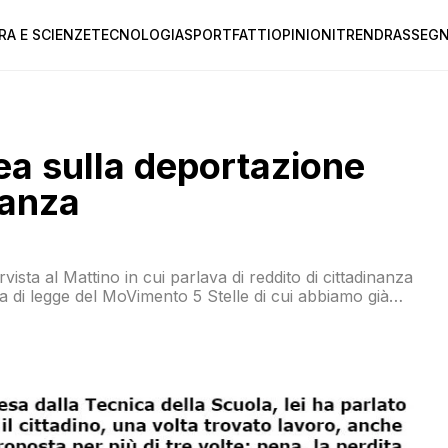
RA E SCIENZE
TECNOLOGIA
SPORT
FATTI
OPINIONI
TREND
RASSEGN
ea sulla deportazione
nanza
vista al Mattino in cui parlava di reddito di cittadinanza
a di legge del MoVimento 5 Stelle di cui abbiamo già
he riguardava i centri per l’impiego: Come si garantisce