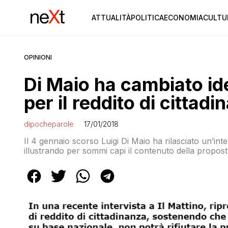
ATTUALITÀ
POLITICA
ECONOMIA
CULTU
OPINIONI
Di Maio ha cambiato id
per il reddito di cittadi
dipocheparole
17/01/2018
Il 4 gennaio scorso Luigi Di Maio ha rilasciato un’inter
illustrando per sommi capi il contenuto della propost
parlato. Particolarmente interessante era un inciso c
che non si […]