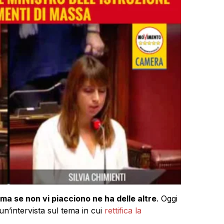
 ma se non vi piacciono ne ha delle altre
. Oggi
un’intervista sul tema in cui
rettifica la