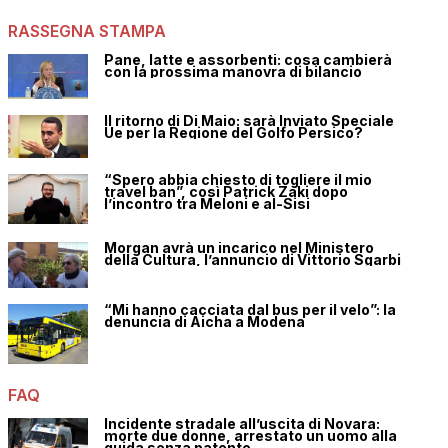
RASSEGNA STAMPA
Pane, latte e assorbenti: cosa cambierà
con la prossima manovra di bilancio
Il ritorno di Di Maio: sarà Inviato Speciale
Ue per la Regione del Golfo Persico?
“Spero abbia chiesto di togliere il mio
travel ban”, così Patrick Zaki dopo
l’incontro tra Meloni e al-Sisi
Morgan avrà un incarico nel Ministero
della Cultura, l’annuncio di Vittorio Sgarbi
“Mi hanno cacciata dal bus per il velo”: la
denuncia di Aicha a Modena
FAQ
Incidente stradale all’uscita di Novara:
morte due donne, arrestato un uomo alla
guida senza patente