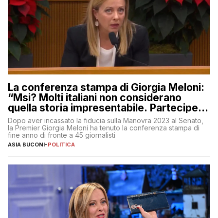
La conferenza stampa di Giorgia Meloni:
“Msi? Molti italiani non considerano
quella storia impresentabile. Parteciperò
al 25 aprile”
Dopo aver incassato la fiducia sulla Manovra 2023 al Senato,
la Premier Giorgia Meloni ha tenuto la conferenza stampa di
fine anno di fronte a 45 giornalisti
ASIA BUCONI
-
POLITICA