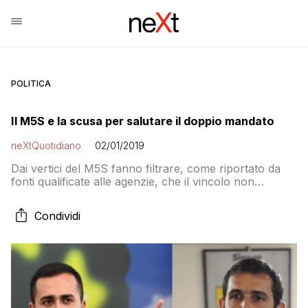
POLITICA
Il M5S e la scusa per salutare il doppio mandato
neXtQuotidiano
02/01/2019
Dai vertici del M5S fanno filtrare, come riportato da
fonti qualificate alle agenzie, che il vincolo non
varrebbe «se il governo dovesse cadere entro i due
anni». E Fabio Fucci?
Condividi