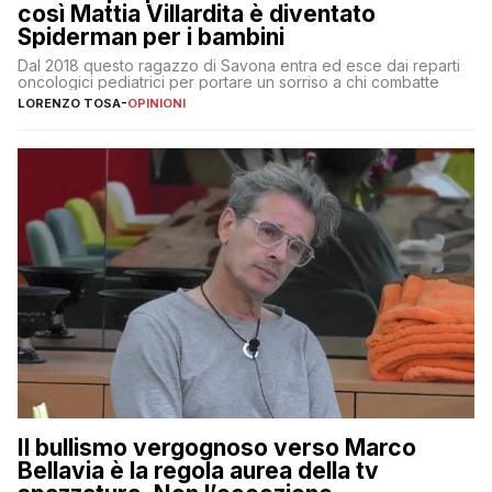
così Mattia Villardita è diventato
Spiderman per i bambini
Dal 2018 questo ragazzo di Savona entra ed esce dai reparti
oncologici pediatrici per portare un sorriso a chi combatte
LORENZO TOSA
-
OPINIONI
Il bullismo vergognoso verso Marco
Bellavia è la regola aurea della tv