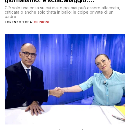
giornalismo: è sciacallaggio.
Dimostriamo di essere diversi
C’è solo una cosa su cui mai e poi mai può essere attaccata,
criticata o anche solo tirata in ballo: le colpe private di un
padre
LORENZO TOSA
-
OPINIONI