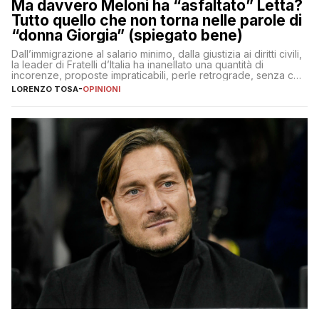
Ma davvero Meloni ha “asfaltato” Letta?
Tutto quello che non torna nelle parole di
“donna Giorgia” (spiegato bene)
Dall’immigrazione al salario minimo, dalla giustizia ai diritti civili,
la leader di Fratelli d’Italia ha inanellato una quantità di
incorenze, proposte impraticabili, perle retrograde, senza che
nessuno – a destra come a sinistra – glielo abbia fatto notare
LORENZO TOSA
-
OPINIONI