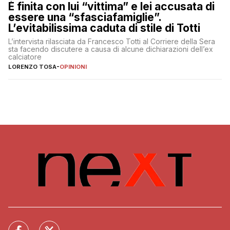
È finita con lui “vittima” e lei accusata di
essere una “sfasciafamiglie”.
L’evitabilissima caduta di stile di Totti
L’intervista rilasciata da Francesco Totti al Corriere della Sera
sta facendo discutere a causa di alcune dichiarazioni dell’ex
calciatore
LORENZO TOSA
-
OPINIONI