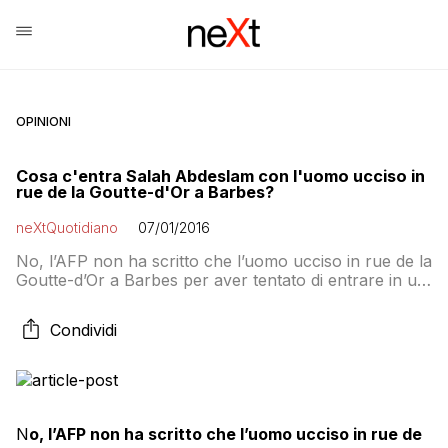
OPINIONI
Cosa c'entra Salah Abdeslam con l'uomo ucciso in
rue de la Goutte-d'Or a Barbes?
neXtQuotidiano
07/01/2016
No, l’AFP non ha scritto che l’uomo ucciso in rue de la
Goutte-d’Or a Barbes per aver tentato di entrare in un
commissariato di polizia con coltello e cintura
kamikaze è Salah Abdeslam, il terrorista in fuga dopo
Condividi
gli attentati di Parigi. La precisazione arriva da The
Observer dopo che si erano diffuse una serie di […]
N
o, l’AFP non ha scritto che l’uomo ucciso in rue de