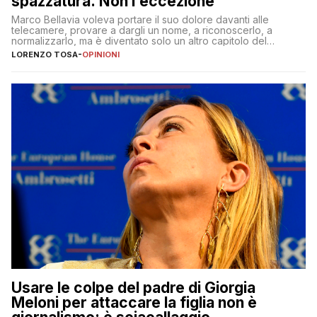
spazzatura. Non l’eccezione
Marco Bellavia voleva portare il suo dolore davanti alle
telecamere, provare a dargli un nome, a riconoscerlo, a
normalizzarlo, ma è diventato solo un altro capitolo del
copione
LORENZO TOSA
-
OPINIONI
Usare le colpe del padre di Giorgia
Meloni per attaccare la figlia non è