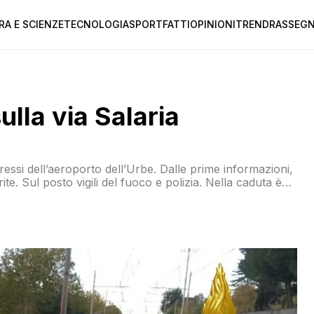
RA E SCIENZE
TECNOLOGIA
SPORT
FATTI
OPINIONI
TREND
RASSEGN
ulla via Salaria
ressi dell’aeroporto dell’Urbe. Dalle prime informazioni,
e. Sul posto vigili del fuoco e polizia. Nella caduta è
velocità che al momento è interrotta. A causa