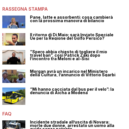
RASSEGNA STAMPA
Pane, latte e assorbenti: cosa cambierà
con la prossima manovra di bilancio
Il ritorno di Di Maio: sarà Inviato Speciale
Ue per la Regione del Golfo Persico?
“Spero abbia chiesto di togliere il mio
travel ban”, così Patrick Zaki dopo
l’incontro tra Meloni e al-Sisi
Morgan avrà un incarico nel Ministero
della Cultura, l’annuncio di Vittorio Sgarbi
“Mi hanno cacciata dal bus per il velo”: la
denuncia di Aicha a Modena
FAQ
Incidente stradale all’uscita di Novara:
morte due donne, arrestato un uomo alla
guida senza patente