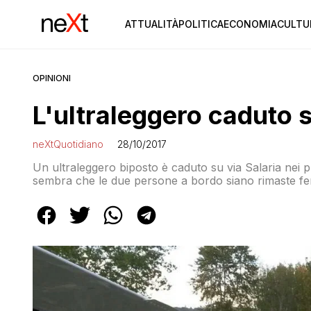
ATTUALITÀ
POLITICA
ECONOMIA
CULTU
OPINIONI
L'ultraleggero caduto s
neXtQuotidiano
28/10/2017
Un ultraleggero biposto è caduto su via Salaria nei p
sembra che le due persone a bordo siano rimaste ferit
stata interessata anche la linea ferroviaria dell’alta 
dell’ultraleggero che è caduto all’alterzza […]