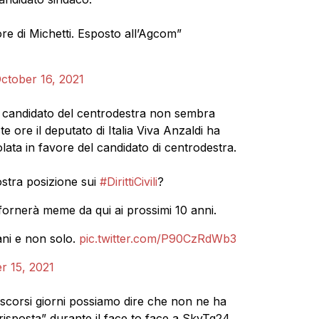
ore di Michetti. Esposto all’Agcom”
ctober 16, 2021
l candidato del centrodestra non sembra
ste ore il deputato di Italia Viva Anzaldi ha
olata in favore del candidato di centrodestra.
ostra posizione sui
#DirittiCivili
?
ornerà meme da qui ai prossimi 10 anni.
ani e non solo.
pic.twitter.com/P90CzRdWb3
r 15, 2021
scorsi giorni possiamo dire che non ne ha
 risposta” durante il face to face a SkyTg24.