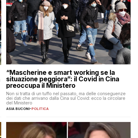
“Mascherine e smart working se la
situazione peggiora”: il Covid in Cina
a
preoccupa il Ministero
Non si tratta di un tuffo nel passato, ma delle conseguenze
e
dei dati che arrivano dalla Cina sul Covid: ecco la circolare
del Ministero
ASIA BUCONI
-
POLITICA