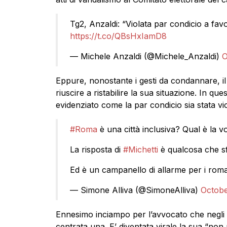
Tg2, Anzaldi: “Violata par condicio a fav
https://t.co/QBsHxIamD8
— Michele Anzaldi (@Michele_Anzaldi)
O
Eppure, nonostante i gesti da condannare, i
riuscire a ristabilire la sua situazione. In que
evidenziato come la par condicio sia stata vi
#Roma
è una città inclusiva? Qual è la v
La risposta di
#Michetti
è qualcosa che sf
Ed è un campanello di allarme per i rom
— Simone Alliva (@SimoneAlliva)
Octobe
Ennesimo inciampo per l’avvocato che negli 
centrata una. E’ diventata virale la sua “non