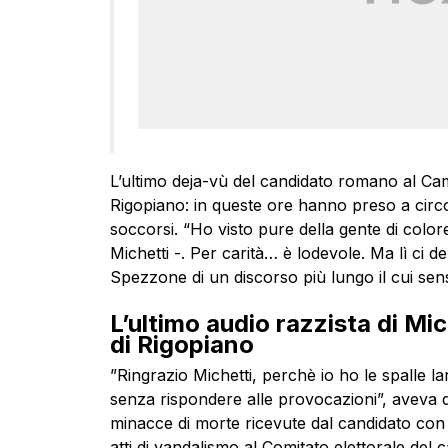
L’ultimo deja-vù del candidato romano al Cam
Rigopiano: in queste ore hanno preso a circo
soccorsi. “Ho visto pure della gente di colo
Michetti -. Per carità… è lodevole. Ma lì ci 
Spezzone di un discorso più lungo il cui se
L’ultimo audio razzista di Mic
di Rigopiano
”Ringrazio Michetti, perchè io ho le spalle 
senza rispondere alle provocazioni”, aveva de
minacce di morte ricevute dal candidato con ta
atti di vandalismo al Comitato elettorale del 