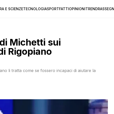
RA E SCIENZE
TECNOLOGIA
SPORT
FATTI
OPINIONI
TREND
RASSEGN
di Michetti sui
 di Rigopiano
ano li tratta come se fossero incapaci di aiutare la