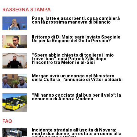
RASSEGNA STAMPA
Pane, latte e assorbenti: cosa cambierà
con la prossima manovra di bilancio
Il ritorno di Di Maio: sarà Inviato Speciale
Ue per la Regione del Golfo Persico?
“Spero abbia chiesto di togliere il mio
travel ban”, così Patrick Zaki dopo
l’incontro tra Meloni e al-Sisi
Morgan avrà un incarico nel Ministero
della Cultura, l’annuncio di Vittorio Sgarbi
“Mi hanno cacciata dal bus per il velo”: la
denuncia di Aicha a Modena
FAQ
Incidente stradale all’uscita di Novara:
morte due donne, arrestato un uomo alla