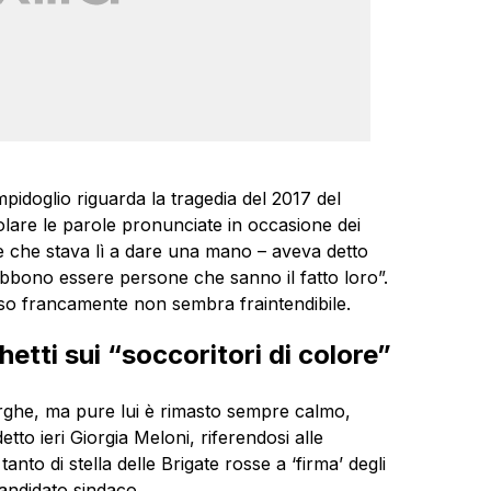
pidoglio riguarda la tragedia del 2017 del
lare le parole pronunciate in occasione dei
re che stava lì a dare una mano – aveva detto
debbono essere persone che sanno il fatto loro”.
nso francamente non sembra fraintendibile.
hetti sui “soccoritori di colore”
larghe, ma pure lui è rimasto sempre calmo,
tto ieri Giorgia Meloni, riferendosi alle
nto di stella delle Brigate rosse a ‘firma’ degli
candidato sindaco.