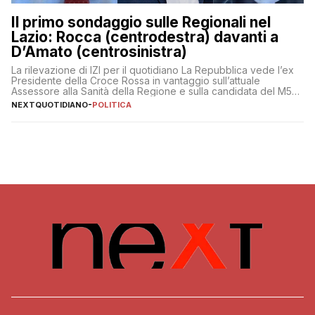
Il primo sondaggio sulle Regionali nel
Lazio: Rocca (centrodestra) davanti a
D’Amato (centrosinistra)
La rilevazione di IZI per il quotidiano La Repubblica vede l’ex
Presidente della Croce Rossa in vantaggio sull’attuale
Assessore alla Sanità della Regione e sulla candidata del M5S
Donatella Bianchi
NEXTQUOTIDIANO
-
POLITICA