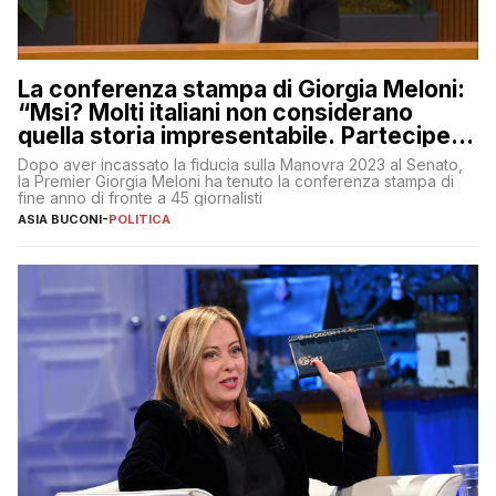
La conferenza stampa di Giorgia Meloni:
“Msi? Molti italiani non considerano
quella storia impresentabile. Parteciperò
al 25 aprile”
Dopo aver incassato la fiducia sulla Manovra 2023 al Senato,
la Premier Giorgia Meloni ha tenuto la conferenza stampa di
fine anno di fronte a 45 giornalisti
ASIA BUCONI
-
POLITICA