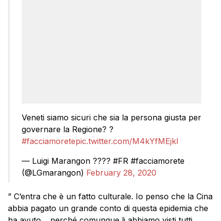
Veneti siamo sicuri che sia la persona giusta per
governare la Regione? ?
#facciamorete
pic.twitter.com/M4kYfMEjkl
— Luigi Marangon ???? #FR #facciamorete
(@LGmarangon)
February 28, 2020
” C’entra che è un fatto culturale. Io penso che la Cina
abbia pagato un grande conto di questa epidemia che
ha avuto… perché comunque li abbiamo visti tutti