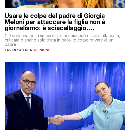
Usare le colpe del padre di Giorgia
Meloni per attaccare la figlia non è
giornalismo: è sciacallaggio.
Dimostriamo di essere diversi
C’è solo una cosa su cui mai e poi mai può essere attaccata,
criticata o anche solo tirata in ballo: le colpe private di un
padre
LORENZO TOSA
-
OPINIONI