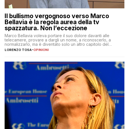
Il bullismo vergognoso verso Marco
Bellavia è la regola aurea della tv
spazzatura. Non l’eccezione
Marco Bellavia voleva portare il suo dolore davanti alle
telecamere, provare a dargli un nome, a riconoscerlo, a
normalizzarlo, ma è diventato solo un altro capitolo del
copione
LORENZO TOSA
-
OPINIONI