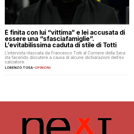
È finita con lui “vittima” e lei accusata di
essere una “sfasciafamiglie”.
L’evitabilissima caduta di stile di Totti
L’intervista rilasciata da Francesco Totti al Corriere della Sera
sta facendo discutere a causa di alcune dichiarazioni dell’ex
calciatore
LORENZO TOSA
-
OPINIONI