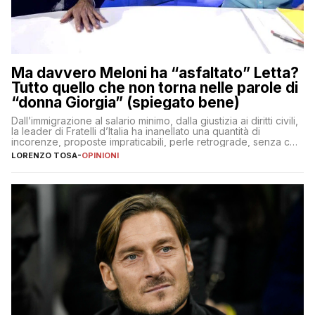
Ma davvero Meloni ha “asfaltato” Letta?
Tutto quello che non torna nelle parole di
“donna Giorgia” (spiegato bene)
Dall’immigrazione al salario minimo, dalla giustizia ai diritti civili,
la leader di Fratelli d’Italia ha inanellato una quantità di
incorenze, proposte impraticabili, perle retrograde, senza che
nessuno – a destra come a sinistra – glielo abbia fatto notare
LORENZO TOSA
-
OPINIONI