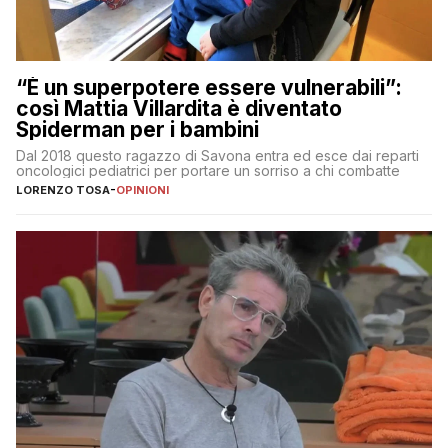
“È un superpotere essere vulnerabili”:
così Mattia Villardita è diventato
Spiderman per i bambini
Dal 2018 questo ragazzo di Savona entra ed esce dai reparti
oncologici pediatrici per portare un sorriso a chi combatte
LORENZO TOSA
-
OPINIONI