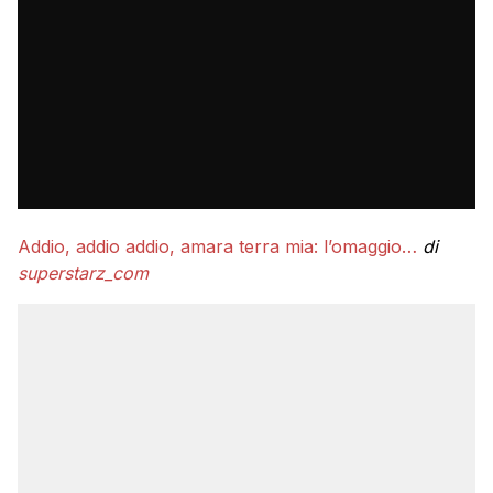
Addio, addio addio, amara terra mia: l’omaggio…
di
superstarz_com