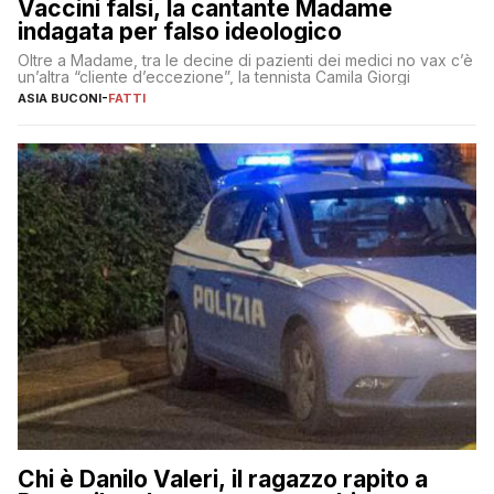
Vaccini falsi, la cantante Madame
indagata per falso ideologico
Oltre a Madame, tra le decine di pazienti dei medici no vax c’è
un’altra “cliente d’eccezione”, la tennista Camila Giorgi
ASIA BUCONI
-
FATTI
Chi è Danilo Valeri, il ragazzo rapito a