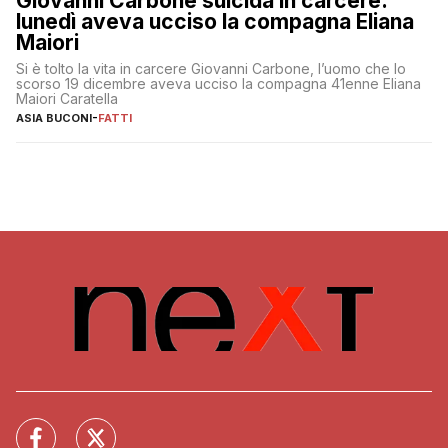
Giovanni Carbone suicida in carcere:
lunedì aveva ucciso la compagna Eliana
Maiori
Si è tolto la vita in carcere Giovanni Carbone, l’uomo che lo
scorso 19 dicembre aveva ucciso la compagna 41enne Eliana
Maiori Caratella
ASIA BUCONI
-
FATTI