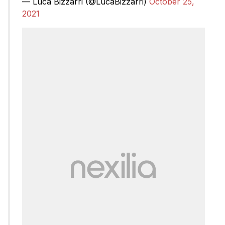
— Luca Bizzarri (@LucaBizzarri)
October 25,
2021