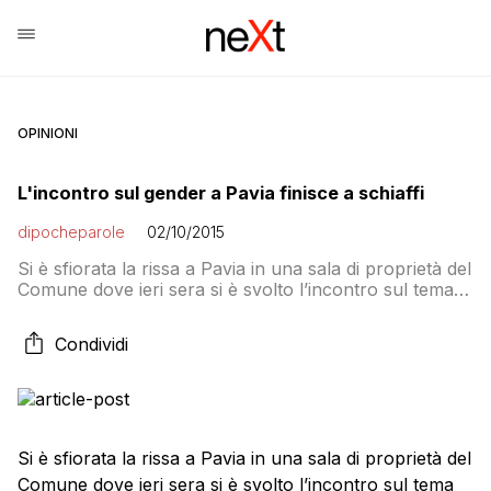
OPINIONI
L'incontro sul gender a Pavia finisce a schiaffi
dipocheparole
02/10/2015
Si è sfiorata la rissa a Pavia in una sala di proprietà del
Comune dove ieri sera si è svolto l’incontro sul tema
“Gender, una rivoluzione silenziosa”. Nel corso
dell’incontro ci sono stati diversi momenti di tensione,
Condividi
è volato anche qualche schiaffo e soltanto l’intervento
della Polizia ha consentito di riportare un po’ di ordine
[…]
Si è sfiorata la rissa a Pavia in una sala di proprietà del
Comune dove ieri sera si è svolto l’incontro sul tema