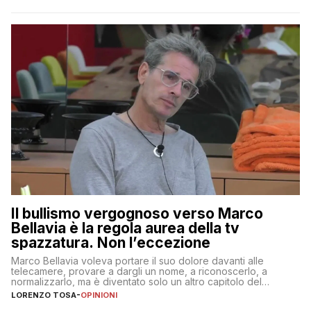
Il bullismo vergognoso verso Marco
Bellavia è la regola aurea della tv
spazzatura. Non l’eccezione
Marco Bellavia voleva portare il suo dolore davanti alle
telecamere, provare a dargli un nome, a riconoscerlo, a
normalizzarlo, ma è diventato solo un altro capitolo del
copione
LORENZO TOSA
-
OPINIONI