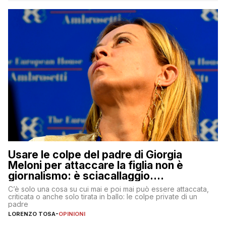
Usare le colpe del padre di Giorgia
Meloni per attaccare la figlia non è
giornalismo: è sciacallaggio.
Dimostriamo di essere diversi
C’è solo una cosa su cui mai e poi mai può essere attaccata,
criticata o anche solo tirata in ballo: le colpe private di un
padre
LORENZO TOSA
-
OPINIONI