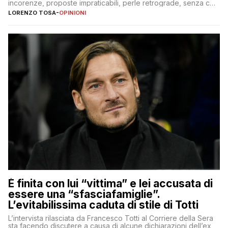
incorenze, proposte impraticabili, perle retrograde, senza che
nessuno – a destra come a sinistra – glielo abbia fatto notare
LORENZO TOSA
-
OPINIONI
È finita con lui “vittima” e lei accusata di
essere una “sfasciafamiglie”.
L’evitabilissima caduta di stile di Totti
L’intervista rilasciata da Francesco Totti al Corriere della Sera
sta facendo discutere a causa di alcune dichiarazioni dell’ex