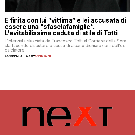
È finita con lui “vittima” e lei accusata di
essere una “sfasciafamiglie”.
L’evitabilissima caduta di stile di Totti
L’intervista rilasciata da Francesco Totti al Corriere della Sera
sta facendo discutere a causa di alcune dichiarazioni dell’ex
calciatore
LORENZO TOSA
-
OPINIONI