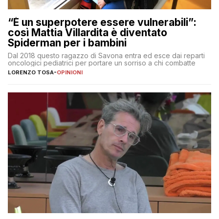
“È un superpotere essere vulnerabili”:
così Mattia Villardita è diventato
Spiderman per i bambini
Dal 2018 questo ragazzo di Savona entra ed esce dai reparti
oncologici pediatrici per portare un sorriso a chi combatte
LORENZO TOSA
-
OPINIONI