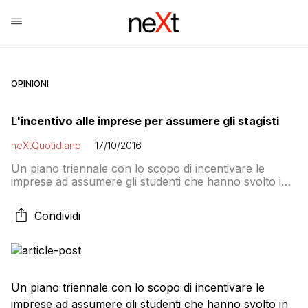
OPINIONI
L'incentivo alle imprese per assumere gli stagisti
neXtQuotidiano
17/10/2016
Un piano triennale con lo scopo di incentivare le
imprese ad assumere gli studenti che hanno svolto in
azienda un tirocinio curriculare (alternanza
scuola/lavoro o stage durante gli studi universitari).
Condividi
Così Maurizio Del Conte, presidente dell’Agenzia
nazionale per le politiche attive (Anpal) spiega gli
sgravi contributivi previsti nella legge di bilancio. “Il
datore di lavoro […]
Un piano triennale con lo scopo di incentivare le
imprese ad assumere gli studenti che hanno svolto in