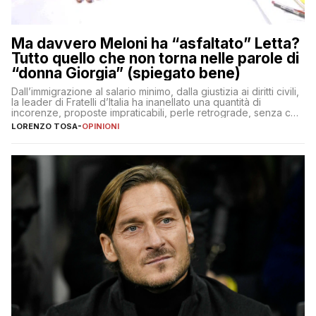
Ma davvero Meloni ha “asfaltato” Letta?
Tutto quello che non torna nelle parole di
“donna Giorgia” (spiegato bene)
Dall’immigrazione al salario minimo, dalla giustizia ai diritti civili,
la leader di Fratelli d’Italia ha inanellato una quantità di
incorenze, proposte impraticabili, perle retrograde, senza che
nessuno – a destra come a sinistra – glielo abbia fatto notare
LORENZO TOSA
-
OPINIONI