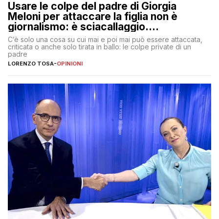
Usare le colpe del padre di Giorgia
Meloni per attaccare la figlia non è
giornalismo: è sciacallaggio.
Dimostriamo di essere diversi
C’è solo una cosa su cui mai e poi mai può essere attaccata,
criticata o anche solo tirata in ballo: le colpe private di un
padre
LORENZO TOSA
-
OPINIONI