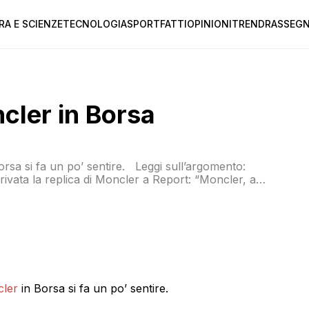
RA E SCIENZE
TECNOLOGIA
SPORT
FATTI
OPINIONI
TREND
RASSEGN
cler in Borsa
orsa si fa un po’ sentire. Leggi sull’argomento:
rivata la replica di Moncler a Report: “Moncler, a
vembre, specifica che tutte le piume utilizzate in
cler
in Borsa si fa un po’ sentire.