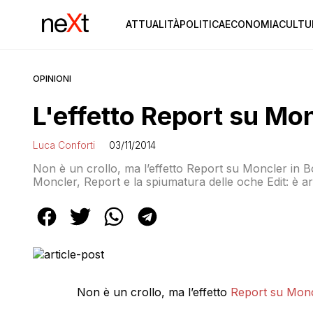
ATTUALITÀ
POLITICA
ECONOMIA
CULTU
OPINIONI
L'effetto Report su Mon
Luca Conforti
03/11/2014
Non è un crollo, ma l’effetto Report su Moncler in B
Moncler, Report e la spiumatura delle oche Edit: è ar
seguito della trasmissione di Report di domenica 2 no
Azienda provengono […]
Non è un crollo, ma l’effetto
Report su Mon