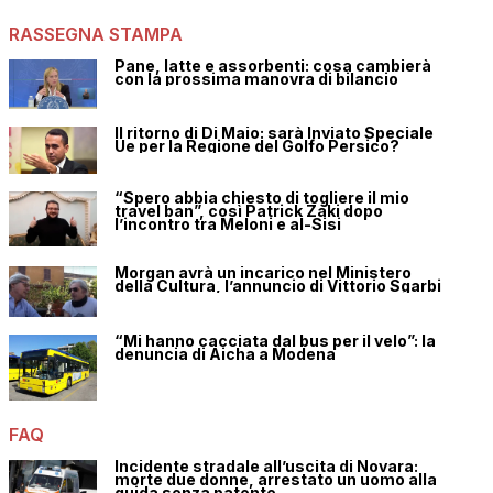
RASSEGNA STAMPA
Pane, latte e assorbenti: cosa cambierà
con la prossima manovra di bilancio
Il ritorno di Di Maio: sarà Inviato Speciale
Ue per la Regione del Golfo Persico?
“Spero abbia chiesto di togliere il mio
travel ban”, così Patrick Zaki dopo
l’incontro tra Meloni e al-Sisi
Morgan avrà un incarico nel Ministero
della Cultura, l’annuncio di Vittorio Sgarbi
“Mi hanno cacciata dal bus per il velo”: la
denuncia di Aicha a Modena
FAQ
Incidente stradale all’uscita di Novara:
morte due donne, arrestato un uomo alla
guida senza patente