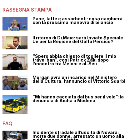
RASSEGNA STAMPA
Pane, latte e assorbenti: cosa cambierà
con la prossima manovra di bilancio
Il ritorno di Di Maio: sarà Inviato Speciale
Ue per la Regione del Golfo Persico?
“Spero abbia chiesto di togliere il mio
travel ban”, così Patrick Zaki dopo
l’incontro tra Meloni e al-Sisi
Morgan avrà un incarico nel Ministero
della Cultura, l’annuncio di Vittorio Sgarbi
“Mi hanno cacciata dal bus per il velo”: la
denuncia di Aicha a Modena
FAQ
Incidente stradale all’uscita di Novara:
morte due donne, arrestato un uomo alla
guida senza patente