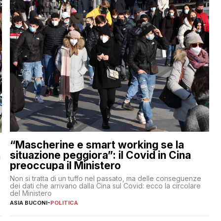
“Mascherine e smart working se la
situazione peggiora”: il Covid in Cina
a
preoccupa il Ministero
Non si tratta di un tuffo nel passato, ma delle conseguenze
e
dei dati che arrivano dalla Cina sul Covid: ecco la circolare
del Ministero
ASIA BUCONI
-
POLITICA