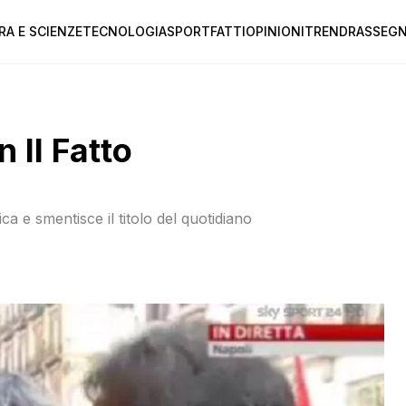
RA E SCIENZE
TECNOLOGIA
SPORT
FATTI
OPINIONI
TREND
RASSEGN
 Il Fatto
ica e smentisce il titolo del quotidiano