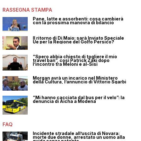
RASSEGNA STAMPA
Pane, latte e assorbenti: cosa cambierà
con la prossima manovra di bilancio
Il ritorno di Di Maio: sarà Inviato Speciale
Ue per la Regione del Golfo Persico?
“Spero abbia chiesto di togliere il mio
travel ban”, così Patrick Zaki dopo
l’incontro tra Meloni e al-Sisi
Morgan avrà un incarico nel Ministero
della Cultura, l’annuncio di Vittorio Sgarbi
“Mi hanno cacciata dal bus per il velo”: la
denuncia di Aicha a Modena
FAQ
Incidente stradale all’uscita di Novara:
morte due donne, arrestato un uomo alla
guida senza patente