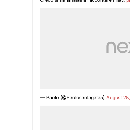
Credo si sia limitata a raccontare i fatti.
p
— Paolo (@Paolosantagata5)
August 28,