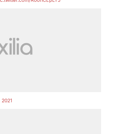
ic.twitter.com/R66hCEpLY5
 2021