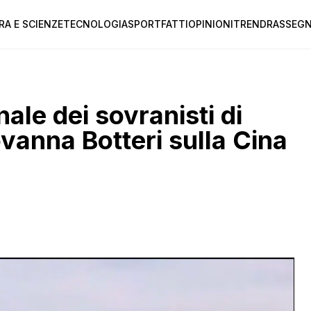
RA E SCIENZE
TECNOLOGIA
SPORT
FATTI
OPINIONI
TREND
RASSEGN
ale dei sovranisti di
ovanna Botteri sulla Cina