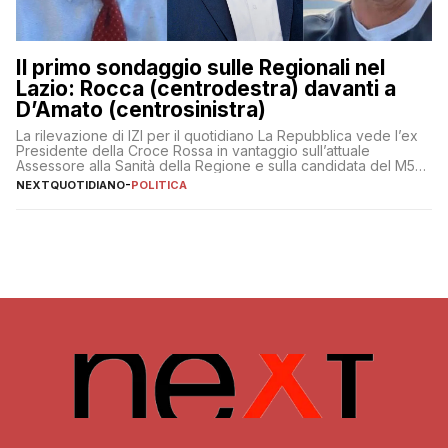
Il primo sondaggio sulle Regionali nel
Lazio: Rocca (centrodestra) davanti a
D’Amato (centrosinistra)
La rilevazione di IZI per il quotidiano La Repubblica vede l’ex
Presidente della Croce Rossa in vantaggio sull’attuale
Assessore alla Sanità della Regione e sulla candidata del M5S
Donatella Bianchi
NEXTQUOTIDIANO
-
POLITICA