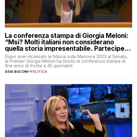
La conferenza stampa di Giorgia Meloni:
“Msi? Molti italiani non considerano
quella storia impresentabile. Parteciperò
al 25 aprile”
Dopo aver incassato la fiducia sulla Manovra 2023 al Senato,
la Premier Giorgia Meloni ha tenuto la conferenza stampa di
fine anno di fronte a 45 giornalisti
ASIA BUCONI
-
POLITICA