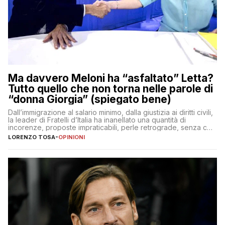
Ma davvero Meloni ha “asfaltato” Letta?
Tutto quello che non torna nelle parole di
“donna Giorgia” (spiegato bene)
Dall’immigrazione al salario minimo, dalla giustizia ai diritti civili,
la leader di Fratelli d’Italia ha inanellato una quantità di
incorenze, proposte impraticabili, perle retrograde, senza che
nessuno – a destra come a sinistra – glielo abbia fatto notare
LORENZO TOSA
-
OPINIONI