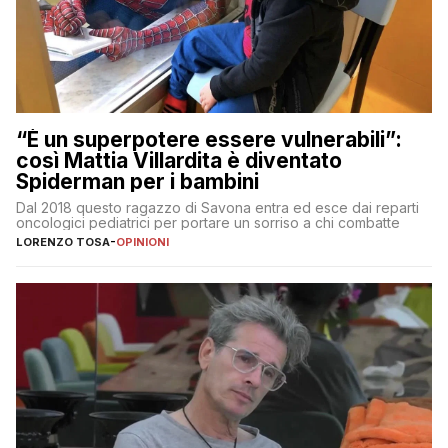
“È un superpotere essere vulnerabili”:
così Mattia Villardita è diventato
Spiderman per i bambini
Dal 2018 questo ragazzo di Savona entra ed esce dai reparti
oncologici pediatrici per portare un sorriso a chi combatte
LORENZO TOSA
-
OPINIONI