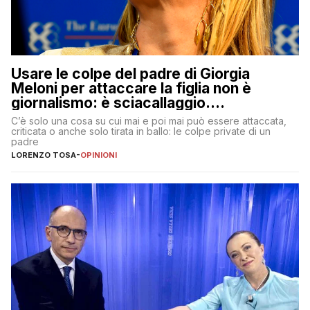
Usare le colpe del padre di Giorgia
Meloni per attaccare la figlia non è
giornalismo: è sciacallaggio.
Dimostriamo di essere diversi
C’è solo una cosa su cui mai e poi mai può essere attaccata,
criticata o anche solo tirata in ballo: le colpe private di un
padre
LORENZO TOSA
-
OPINIONI