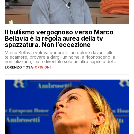
Il bullismo vergognoso verso Marco
Bellavia è la regola aurea della tv
spazzatura. Non l’eccezione
Marco Bellavia voleva portare il suo dolore davanti alle
telecamere, provare a dargli un nome, a riconoscerlo, a
normalizzarlo, ma è diventato solo un altro capitolo del
copione
LORENZO TOSA
-
OPINIONI