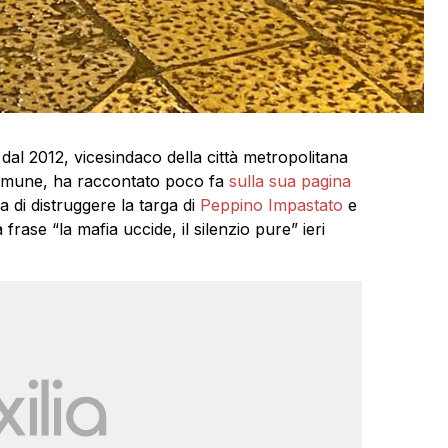
dal 2012, vicesindaco della città metropolitana
in Comune, ha raccontato poco fa
sulla sua pagina
 di distruggere la targa di
Peppino Impastato
e
rase “la mafia uccide, il silenzio pure” ieri