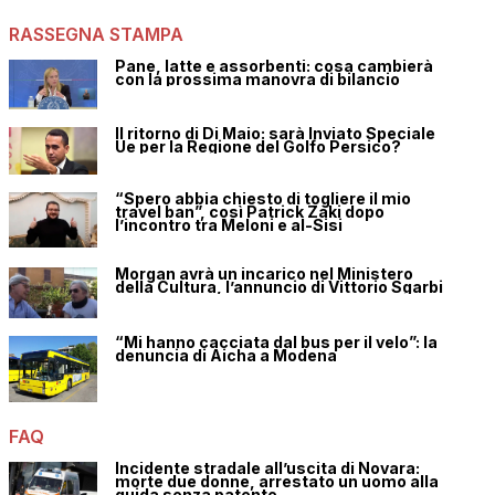
RASSEGNA STAMPA
Pane, latte e assorbenti: cosa cambierà
con la prossima manovra di bilancio
Il ritorno di Di Maio: sarà Inviato Speciale
Ue per la Regione del Golfo Persico?
“Spero abbia chiesto di togliere il mio
travel ban”, così Patrick Zaki dopo
l’incontro tra Meloni e al-Sisi
Morgan avrà un incarico nel Ministero
della Cultura, l’annuncio di Vittorio Sgarbi
“Mi hanno cacciata dal bus per il velo”: la
denuncia di Aicha a Modena
FAQ
Incidente stradale all’uscita di Novara:
morte due donne, arrestato un uomo alla
guida senza patente