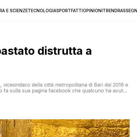
RA E SCIENZE
TECNOLOGIA
SPORT
FATTI
OPINIONI
TREND
RASSEGN
astato distrutta a
 vicesindaco della città metropolitana di Bari dal 2016 e
oco fa sulla sua pagina facebook che qualcuno ha avuto
stato e prendere a sassate l’insegna luminosa con la