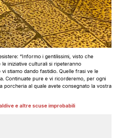
stere: “Informo i gentilissimi, visto che
 iniziative culturali si ripeteranno
i stiamo dando fastidio. Quelle frasi ve le
sa. Continuate pure e vi ricorderemo, per ogni
 la porcheria al quale avete consegnato la vostra
aldive e altre scuse improbabili