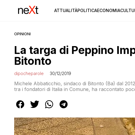
ATTUALITÀ
POLITICA
ECONOMIA
CULTU
OPINIONI
La targa di Peppino Imp
Bitonto
dipocheparole
30/12/2019
Michele Abbaticchio, sindaco di Bitonto (Ba) dal 2012,
tra i fondatori di Italia in Comune, ha raccontato p
la bella idea di distruggere la targa di Peppino Impa
frase […]