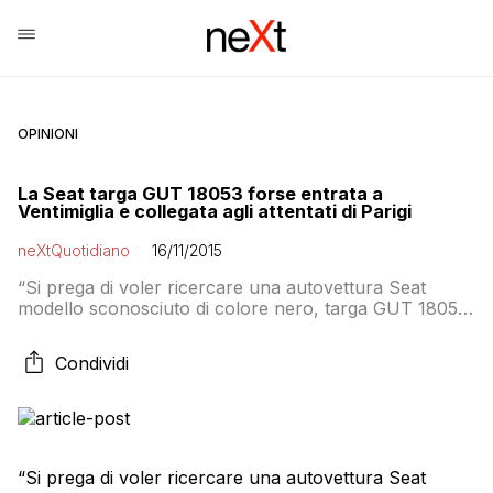
OPINIONI
La Seat targa GUT 18053 forse entrata a
Ventimiglia e collegata agli attentati di Parigi
neXtQuotidiano
16/11/2015
“Si prega di voler ricercare una autovettura Seat
modello sconosciuto di colore nero, targa GUT 18053
con probabile ingresso a Ventimiglia. Possibile
collegamento con gli attentati in Francia”. È la nota che
Condividi
il servizio di cooperazione internazionale di polizia ha
inviato a tutti gli uffici competenti italiani. La nota,
secondo quanto apprende Sky Tg 24, […]
“Si prega di voler ricercare una autovettura Seat