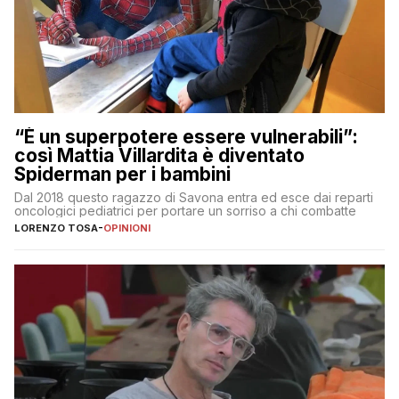
“È un superpotere essere vulnerabili”:
così Mattia Villardita è diventato
Spiderman per i bambini
Dal 2018 questo ragazzo di Savona entra ed esce dai reparti
oncologici pediatrici per portare un sorriso a chi combatte
LORENZO TOSA
-
OPINIONI