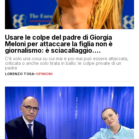
Usare le colpe del padre di Giorgia
Meloni per attaccare la figlia non è
giornalismo: è sciacallaggio.
Dimostriamo di essere diversi
C’è solo una cosa su cui mai e poi mai può essere attaccata,
criticata o anche solo tirata in ballo: le colpe private di un
padre
LORENZO TOSA
-
OPINIONI