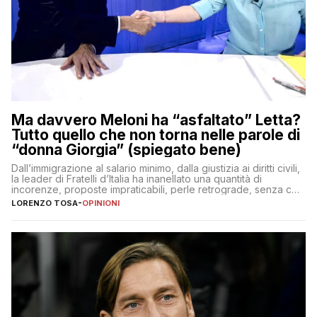
Ma davvero Meloni ha “asfaltato” Letta?
Tutto quello che non torna nelle parole di
“donna Giorgia” (spiegato bene)
Dall’immigrazione al salario minimo, dalla giustizia ai diritti civili,
la leader di Fratelli d’Italia ha inanellato una quantità di
incorenze, proposte impraticabili, perle retrograde, senza che
nessuno – a destra come a sinistra – glielo abbia fatto notare
LORENZO TOSA
-
OPINIONI