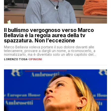
Il bullismo vergognoso verso Marco
Bellavia è la regola aurea della tv
spazzatura. Non l’eccezione
Marco Bellavia voleva portare il suo dolore davanti alle
telecamere, provare a dargli un nome, a riconoscerlo, a
normalizzarlo, ma è diventato solo un altro capitolo del
copione
LORENZO TOSA
-
OPINIONI