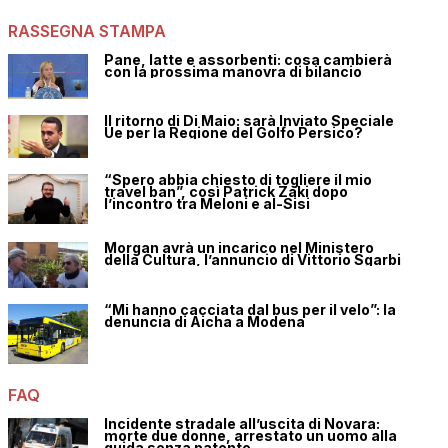
RASSEGNA STAMPA
Pane, latte e assorbenti: cosa cambierà
con la prossima manovra di bilancio
Il ritorno di Di Maio: sarà Inviato Speciale
Ue per la Regione del Golfo Persico?
“Spero abbia chiesto di togliere il mio
travel ban”, così Patrick Zaki dopo
l’incontro tra Meloni e al-Sisi
Morgan avrà un incarico nel Ministero
della Cultura, l’annuncio di Vittorio Sgarbi
“Mi hanno cacciata dal bus per il velo”: la
denuncia di Aicha a Modena
FAQ
Incidente stradale all’uscita di Novara:
morte due donne, arrestato un uomo alla
guida senza patente