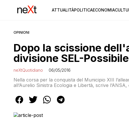
ATTUALITÀ
POLITICA
ECONOMIA
CULTU
OPINIONI
Dopo la scissione dell'
divisione SEL-Possibile
neXtQuotidiano
06/05/2016
Nella corsa per la conquista del Municipio XIII l’alle
all’Aurelio Sinistra Ecologia e Libertà, scrive l’ANS
di Civati, L’altra Europa con Tsipras e Contaci sost
municipale uscente. Oggi all’ufficio elettorale di Roma