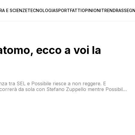
RA E SCIENZE
TECNOLOGIA
SPORT
FATTI
OPINIONI
TREND
RASSEGN
atomo, ecco a voi la
anza tra SEL e Possibile riesce a non reggere. E
A, correrà da sola con Stefano Zuppello mentre Possibile
eranno come presidente Matteo Manenti, consigliere
 è stata […]