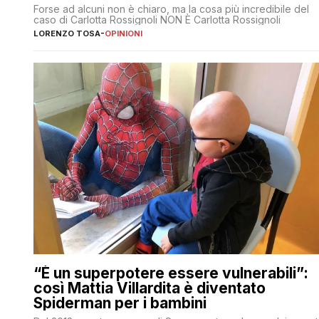
Forse ad alcuni non è chiaro, ma la cosa più incredibile del
caso di Carlotta Rossignoli NON È Carlotta Rossignoli
LORENZO TOSA
-
OPINIONI
“È un superpotere essere vulnerabili”:
così Mattia Villardita è diventato
Spiderman per i bambini