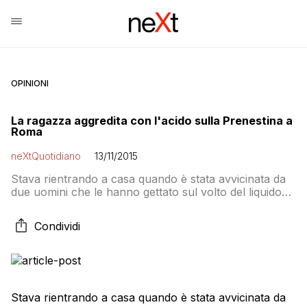
OPINIONI
La ragazza aggredita con l'acido sulla Prenestina a
Roma
neXtQuotidiano
13/11/2015
Stava rientrando a casa quando è stata avvicinata da
due uomini che le hanno gettato sul volto del liquido
corrosivo. È accaduto ad una ragazza cinese di 33
anni la scorsa notte. Soccorsa, ha riportato ustioni di
Condividi
terzo grado al viso e ad una mano. Sulla vicenda
indagano i carabinieri. L’episodio in via Bartolomeo
Colleoni, nel […]
Stava rientrando a casa quando è stata avvicinata da