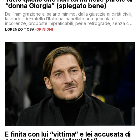
“donna Giorgia” (spiegato bene)
Dall’immigrazione al salario minimo, dalla giustizia ai diritti civili,
la leader di Fratelli d’Italia ha inanellato una quantità di
incorenze, proposte impraticabili, perle retrograde, senza che
nessuno – a destra come a sinistra – glielo abbia fatto notare
LORENZO TOSA
-
OPINIONI
È finita con lui “vittima” e lei accusata di