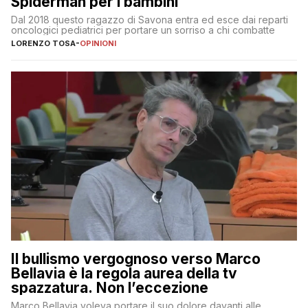
Spiderman per i bambini
Dal 2018 questo ragazzo di Savona entra ed esce dai reparti
oncologici pediatrici per portare un sorriso a chi combatte
LORENZO TOSA
-
OPINIONI
Il bullismo vergognoso verso Marco
Bellavia è la regola aurea della tv
spazzatura. Non l’eccezione
Marco Bellavia voleva portare il suo dolore davanti alle