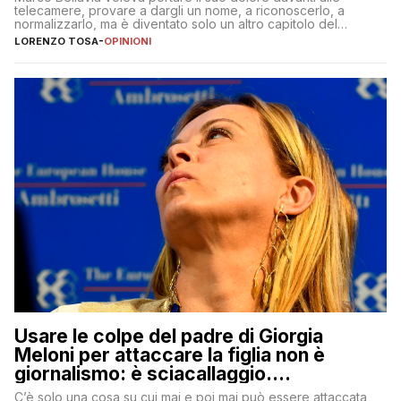
telecamere, provare a dargli un nome, a riconoscerlo, a
normalizzarlo, ma è diventato solo un altro capitolo del
copione
LORENZO TOSA
-
OPINIONI
Usare le colpe del padre di Giorgia
Meloni per attaccare la figlia non è
giornalismo: è sciacallaggio.
Dimostriamo di essere diversi
C’è solo una cosa su cui mai e poi mai può essere attaccata,