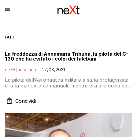
FATTI
La freddezza di Annamaria Tribuna, la pilota del C-
130 che ha evitato i colpi dei talebani
neXtQuotidiano
27/08/2021
La pilota dell’Aeronautica militare è stata protagonista
di una manovra da manuale mentre era alla guida del
C130J con a bordo i rifugiati afghani in viaggio verso
l’Italia
Condividi