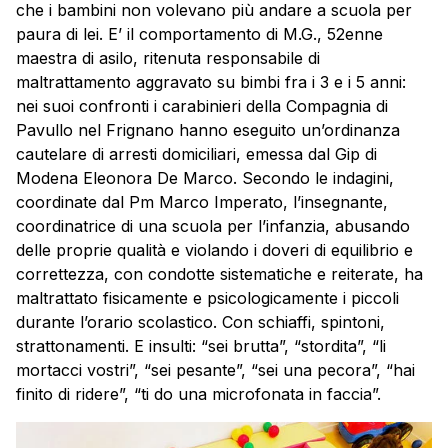
che i bambini non volevano più andare a scuola per
paura di lei. E’ il comportamento di M.G., 52enne
maestra di asilo, ritenuta responsabile di
maltrattamento aggravato su bimbi fra i 3 e i 5 anni:
nei suoi confronti i carabinieri della Compagnia di
Pavullo nel Frignano hanno eseguito un’ordinanza
cautelare di arresti domiciliari, emessa dal Gip di
Modena Eleonora De Marco. Secondo le indagini,
coordinate dal Pm Marco Imperato, l’insegnante,
coordinatrice di una scuola per l’infanzia, abusando
delle proprie qualità e violando i doveri di equilibrio e
correttezza, con condotte sistematiche e reiterate, ha
maltrattato fisicamente e psicologicamente i piccoli
durante l’orario scolastico. Con schiaffi, spintoni,
strattonamenti. E insulti: “sei brutta”, “stordita”, “li
mortacci vostri”, “sei pesante”, “sei una pecora”, “hai
finito di ridere”, “ti do una microfonata in faccia”.