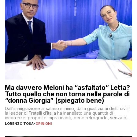
Ma davvero Meloni ha “asfaltato” Letta?
Tutto quello che non torna nelle parole di
“donna Giorgia” (spiegato bene)
Dall’immigrazione al salario minimo, dalla giustizia ai diritti civili,
la leader di Fratelli d’Italia ha inanellato una quantità di
incorenze, proposte impraticabili, perle retrograde, senza che
nessuno – a destra come a sinistra – glielo abbia fatto notare
LORENZO TOSA
-
OPINIONI