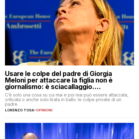
Usare le colpe del padre di Giorgia
Meloni per attaccare la figlia non è
giornalismo: è sciacallaggio.
Dimostriamo di essere diversi
C’è solo una cosa su cui mai e poi mai può essere attaccata,
criticata o anche solo tirata in ballo: le colpe private di un
padre
LORENZO TOSA
-
OPINIONI