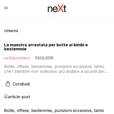
OPINIONI
La maestra arrestata per botte ai bimbi e
bestemmie
neXtQuotidiano
01/02/2016
Botte, offese, bestemmie, punizioni eccessive, tanto
che i bambini non volevano più andare a scuola per
paura di lei. E’ il comportamento di M.G., 52enne
maestra di asilo, ritenuta responsabile di
Condividi
maltrattamento aggravato su bimbi fra i 3 e i 5 anni:
nei suoi confronti i carabinieri della Compagnia di
Pavullo nel Frignano hanno eseguito […]
Botte, offese, bestemmie, punizioni eccessive, tanto