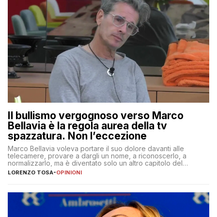
Il bullismo vergognoso verso Marco
Bellavia è la regola aurea della tv
spazzatura. Non l’eccezione
Marco Bellavia voleva portare il suo dolore davanti alle
telecamere, provare a dargli un nome, a riconoscerlo, a
normalizzarlo, ma è diventato solo un altro capitolo del
copione
LORENZO TOSA
-
OPINIONI