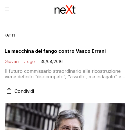
FATTI
La macchina del fango contro Vasco Errani
Giovanni Drogo
30/08/2016
Il futuro commissario straordinario alla ricostruzione
viene definito “disoccupato”, “assolto, ma indagato” e
ovviamente politico di professione senza alcuna
esperienza. Eppure Errani ha guidato, proprio in
Condividi
qualità di commissario, le prime fasi della ricostruzione
dopo il terremoto del 2012. Come è andata? I numeri
dicono che…