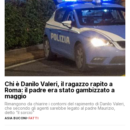
Chi è Danilo Valeri, il ragazzo rapito a
Roma: il padre era stato gambizzato a
maggio
Rimangono da chiarire i contorni del rapimento di Danilo Valeri,
che secondo gli agenti sarebbe legato al padre Maurizio,
detto “il sorcio”
ASIA BUCONI
-
FATTI