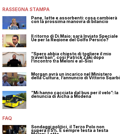
RASSEGNA STAMPA
Pane, latte e assorbenti: cosa cambierà
con la prossima manovra di bilancio
Il ritorno di Di Maio: sarà Inviato Speciale
Ue per la Regione del Golfo Persico?
“Spero abbia chiesto di togliere il mio
travel ban”, così Patrick Zaki dopo
l’incontro tra Meloni e al-Sisi
Morgan avrà un incarico nel Ministero
della Cultura, l’annuncio di Vittorio Sgarbi
“Mi hanno cacciata dal bus per il velo”: la
denuncia di Aicha a Modena
FAQ
Sondaggi politici, il Terzo Polo non
supera il 5%. È sempre testa a testa
Meloni-Letta