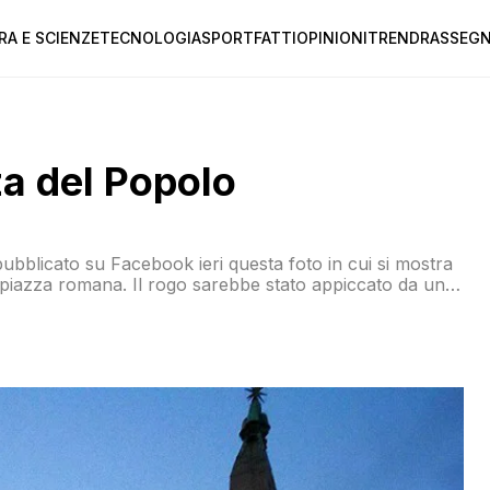
RA E SCIENZE
TECNOLOGIA
SPORT
FATTI
OPINIONI
TREND
RASSEGN
za del Popolo
bblicato su Facebook ieri questa foto in cui si mostra
 piazza romana. Il rogo sarebbe stato appiccato da un
e secondo il racconto di chi era presente al momento