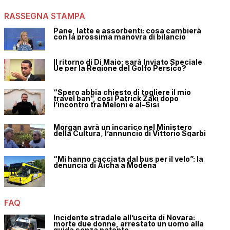
RASSEGNA STAMPA
Pane, latte e assorbenti: cosa cambierà
con la prossima manovra di bilancio
Il ritorno di Di Maio: sarà Inviato Speciale
Ue per la Regione del Golfo Persico?
“Spero abbia chiesto di togliere il mio
travel ban”, così Patrick Zaki dopo
l’incontro tra Meloni e al-Sisi
Morgan avrà un incarico nel Ministero
della Cultura, l’annuncio di Vittorio Sgarbi
“Mi hanno cacciata dal bus per il velo”: la
denuncia di Aicha a Modena
FAQ
Incidente stradale all’uscita di Novara:
morte due donne, arrestato un uomo alla
guida senza patente