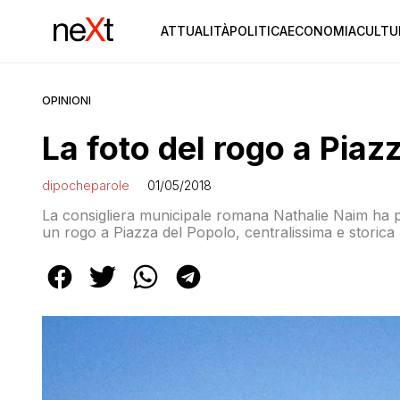
ATTUALITÀ
POLITICA
ECONOMIA
CULTU
OPINIONI
La foto del rogo a Piaz
dipocheparole
01/05/2018
La consigliera municipale romana Nathalie Naim ha pu
un rogo a Piazza del Popolo, centralissima e storica
artista di strada per uno spettacolo ma è curioso ch
dello […]