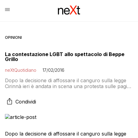
OPINIONI
La contestazione LGBT allo spettacolo di Beppe
Grillo
neXtQuotidiano
17/02/2016
Dopo la decisione di affossare il canguro sulla legge
Cirinnà ieri è andata in scena una protesta sulle pagine
facebook di Beppe Grillo e Alberto Airola. Oggi il sito
Gaiaspia annuncia una contestazione al Teatro
Condividi
Brancaccio, dove domani va in replica lo spettacolo di
Beppe Grillo: Il testo della contestazione: Chi ci segue
sa benissimo […]
Dopo la decisione di affossare il canguro sulla legge