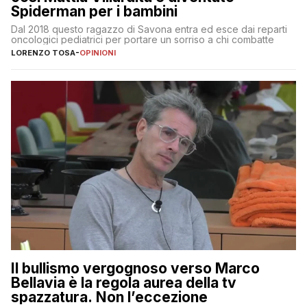
Spiderman per i bambini
Dal 2018 questo ragazzo di Savona entra ed esce dai reparti
oncologici pediatrici per portare un sorriso a chi combatte
LORENZO TOSA
-
OPINIONI
Il bullismo vergognoso verso Marco
Bellavia è la regola aurea della tv
spazzatura. Non l’eccezione