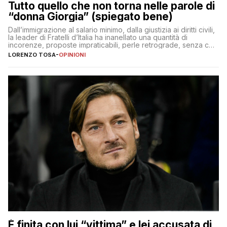
Tutto quello che non torna nelle parole di
“donna Giorgia” (spiegato bene)
Dall’immigrazione al salario minimo, dalla giustizia ai diritti civili,
la leader di Fratelli d’Italia ha inanellato una quantità di
incorenze, proposte impraticabili, perle retrograde, senza che
nessuno – a destra come a sinistra – glielo abbia fatto notare
LORENZO TOSA
-
OPINIONI
È finita con lui “vittima” e lei accusata di