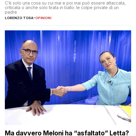
Dimostriamo di essere diversi
C’è solo una cosa su cui mai e poi mai può essere attaccata,
criticata o anche solo tirata in ballo: le colpe private di un
padre
LORENZO TOSA
-
OPINIONI
Ma davvero Meloni ha “asfaltato” Letta?