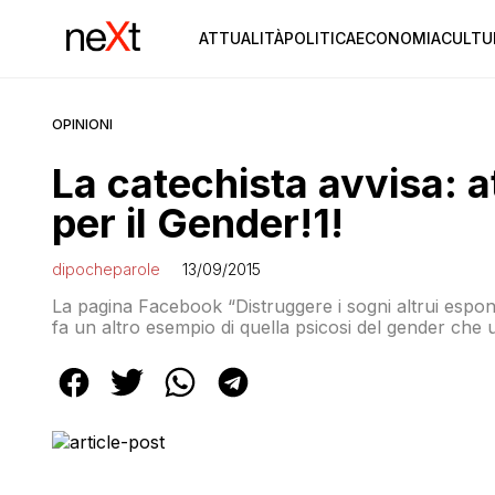
ATTUALITÀ
POLITICA
ECONOMIA
CULTU
OPINIONI
La catechista avvisa: at
per il Gender!1!
dipocheparole
13/09/2015
La pagina Facebook “Distruggere i sogni altrui espon
fa un altro esempio di quella psicosi del gender che 
ultimi tempi. “Inizia la scuola per marica e davide e s
qualunque […]