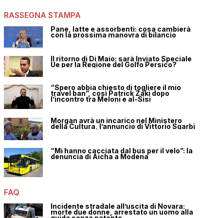
RASSEGNA STAMPA
Pane, latte e assorbenti: cosa cambierà
con la prossima manovra di bilancio
Il ritorno di Di Maio: sarà Inviato Speciale
Ue per la Regione del Golfo Persico?
“Spero abbia chiesto di togliere il mio
travel ban”, così Patrick Zaki dopo
l’incontro tra Meloni e al-Sisi
Morgan avrà un incarico nel Ministero
della Cultura, l’annuncio di Vittorio Sgarbi
“Mi hanno cacciata dal bus per il velo”: la
denuncia di Aicha a Modena
FAQ
Incidente stradale all’uscita di Novara:
morte due donne, arrestato un uomo alla
guida senza patente