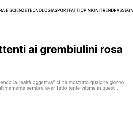
RA E SCIENZE
TECNOLOGIA
SPORT
FATTI
OPINIONI
TREND
RASSEGN
tenti ai grembiulini rosa
endo la realtà oggettiva” ci ha mostrato qualche giorno
ultimamente sembra aver fatto tante vittime in questi
ono in ansia. Li ho già avvisati bene devono dirmi