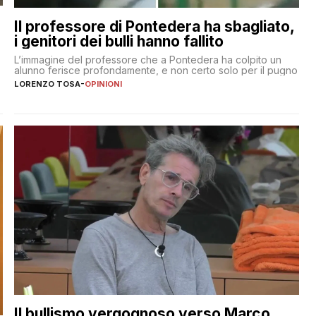
Il professore di Pontedera ha sbagliato,
i genitori dei bulli hanno fallito
L’immagine del professore che a Pontedera ha colpito un
alunno ferisce profondamente, e non certo solo per il pugno
LORENZO TOSA
-
OPINIONI
Il bullismo vergognoso verso Marco