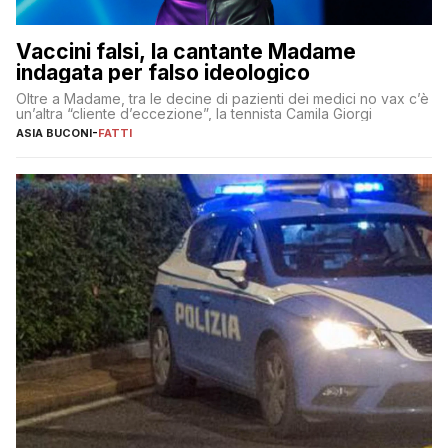
Vaccini falsi, la cantante Madame
indagata per falso ideologico
Oltre a Madame, tra le decine di pazienti dei medici no vax c’è
un’altra “cliente d’eccezione”, la tennista Camila Giorgi
ASIA BUCONI
-
FATTI