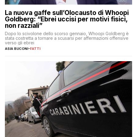
La nuova gaffe sull’Olocausto di Whoopi
Goldberg: “Ebrei uccisi per motivi fisici,
non razziali”
Dopo lo scivolone dello scorso gennaio, Whoopi Goldberg è
stata costretta a tornare a scusarsi per affermazioni offensive
verso gli ebrei
ASIA BUCONI
-
FATTI