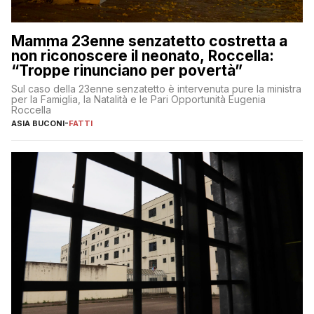
Mamma 23enne senzatetto costretta a
non riconoscere il neonato, Roccella:
“Troppe rinunciano per povertà”
Sul caso della 23enne senzatetto è intervenuta pure la ministra
per la Famiglia, la Natalità e le Pari Opportunità Eugenia
Roccella
ASIA BUCONI
-
FATTI