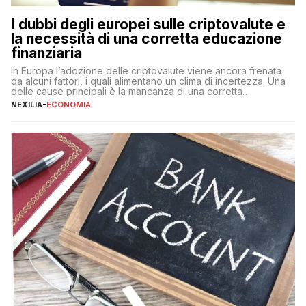
I dubbi degli europei sulle criptovalute e
la necessità di una corretta educazione
finanziaria
In Europa l’adozione delle criptovalute viene ancora frenata
da alcuni fattori, i quali alimentano un clima di incertezza. Una
delle cause principali è la mancanza di una corretta
educazione finanziaria, che impedisce ad una larga parte della
NEXILIA
-
ECONOMIA
popolazione di comprendere in modo adeguato il
funzionamento e le implicazioni di questi asset digitali. Dubbi
sulle criptovalute: […]