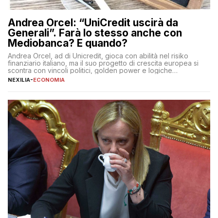
Andrea Orcel: “UniCredit uscirà da
Generali”. Farà lo stesso anche con
Mediobanca? E quando?
Andrea Orcel, ad di Unicredit, gioca con abilità nel risiko
finanziario italiano, ma il suo progetto di crescita europea si
scontra con vincoli politici, golden power e logiche
protezionistiche. Orcel e la mossa su Generali Andrea Orcel,
NEXILIA
-
ECONOMIA
ad di Unicredit, continua a sorprendere per la sua capacità di
muoversi con decisione in un contesto finanziario […]