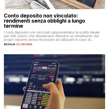
Conto deposito non vincolato:
rendimenti senza obblighi a lungo
termine
I conti deposito non vincolati rappresentano la scelta ideale
per tutti coloro che desiderano ottenere un rendimento dai
propri risparmi senza rinunciare ad utilizzarli in caso di
necessità. A differenza delle forme vincolate tradizionali,
NEXILIA
-
ECONOMIA
questa tipologia consente di accedere alle somme versate in
qualsiasi momento, offrendo un equilibrio tra sicurezza,
flessibilità e rendimento. Come funzionano […]