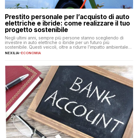
Prestito personale per l’acquisto di auto
elettriche e ibride: come realizzare il tuo
progetto sostenibile
Negli ultimi anni, sempre più persone stanno scegliendo di
investire in auto elettriche o ibride per un futuro più
sostenibile. Questi veicoli, oltre a ridurre l’impatto ambientale,
offrono vantaggi economici a lungo termine, come minori costi
NEXILIA
-
ECONOMIA
di gestione e benefici fiscali. Tuttavia, l’acquisto di un’auto
nuova rappresenta un impegno finanziario significativo. Come
fare se non […]