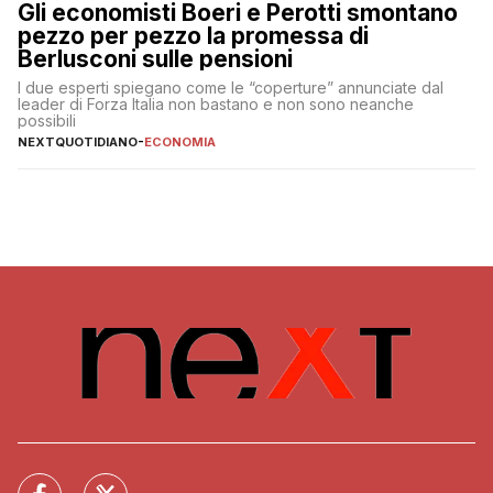
Gli economisti Boeri e Perotti smontano
pezzo per pezzo la promessa di
Berlusconi sulle pensioni
I due esperti spiegano come le “coperture” annunciate dal
leader di Forza Italia non bastano e non sono neanche
possibili
NEXTQUOTIDIANO
-
ECONOMIA