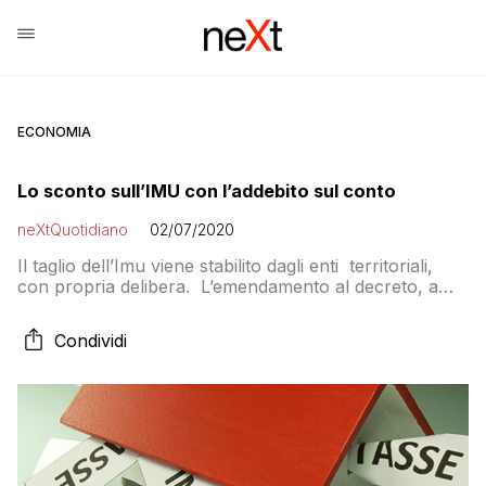
ECONOMIA
Lo sconto sull’IMU con l’addebito sul conto
neXtQuotidiano
02/07/2020
Il taglio dell’Imu viene stabilito dagli enti territoriali,
con propria delibera. L’emendamento al decreto, a
prima firma Massimo Garavaglia, s’intitola «Premio a
chi paga» e ha l’obiettivo di lasciare margini
Condividi
di manovra fiscale alle amministrazioni locali