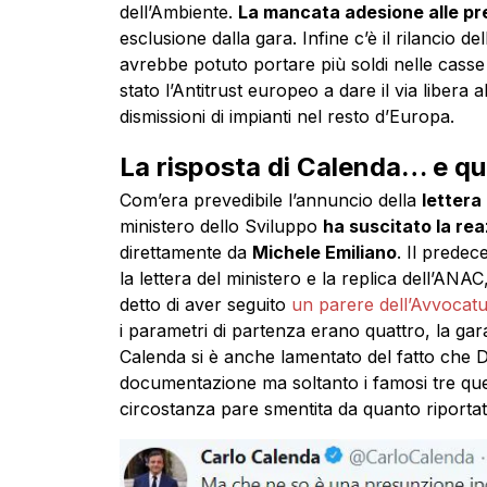
dell’Ambiente.
La mancata adesione alle pre
esclusione dalla gara. Infine c’è il rilancio d
avrebbe potuto portare più soldi nelle casse 
stato l’Antitrust europeo a dare il via libera 
dismissioni di impianti nel resto d’Europa.
La risposta di Calenda… e que
Com’era prevedibile l’annuncio della
lettera
ministero dello Sviluppo
ha suscitato la re
direttamente da
Michele Emiliano
. Il prede
la lettera del ministero e la replica dell’ANA
detto di aver seguito
un parere dell’Avvocatu
i parametri di partenza erano quattro, la ga
Calenda si è anche lamentato del fatto che 
documentazione ma soltanto i famosi tre quesi
circostanza pare smentita da quanto riportato