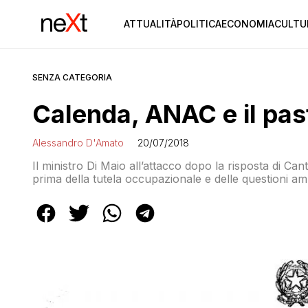
ATTUALITÀ
POLITICA
ECONOMIA
CULTU
SENZA CATEGORIA
Calenda, ANAC e il past
Alessandro D'Amato
20/07/2018
Il ministro Di Maio all’attacco dopo la risposta di Can
prima della tutela occupazionale e delle questioni amb
indagare chi è responsabile»