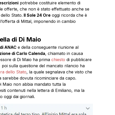
scrizioni
potrebbe costituire elemento di
elle offerte, che non è stato effettuato anche se
dello Stato.
Il Sole 24 Ore
oggi ricorda che è
all’offerta di Mittal, imponendo in cambio
lla di Di Maio
 di ANAC
e della conseguente riunione al
azione di Carlo Calenda
, chiamato in causa
cessore di Di Maio ha prima
chiesto
di pubblicare
C, poi sulla questione del mancato rilancio ha
ra dello Stato
, la quale segnalava che visto che
ra sarebbe dovuta ricominciare da capo.
Di Maio non abbia mandato tutta la
ti contenuti nella lettera di Emiliano, ma la
 oggi dai giornali.