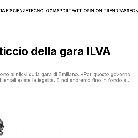
RA E SCIENZE
TECNOLOGIA
SPORT
FATTI
OPINIONI
TREND
RASSEGN
iccio della gara ILVA
tone ai rilievi sulla gara di Emiliano. «Per questo governo
ientali esiste la legalità. E noi andremo fino in fondo a