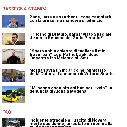
RASSEGNA STAMPA
Pane, latte e assorbenti: cosa cambierà
con la prossima manovra di bilancio
Il ritorno di Di Maio: sarà Inviato Speciale
Ue per la Regione del Golfo Persico?
“Spero abbia chiesto di togliere il mio
travel ban”, così Patrick Zaki dopo
l’incontro tra Meloni e al-Sisi
Morgan avrà un incarico nel Ministero
della Cultura, l’annuncio di Vittorio Sgarbi
“Mi hanno cacciata dal bus per il velo”: la
denuncia di Aicha a Modena
FAQ
Incidente stradale all’uscita di Novara:
morte due donne, arrestato un uomo alla
guida senza patente