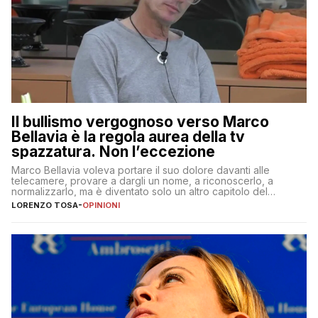
Il bullismo vergognoso verso Marco
Bellavia è la regola aurea della tv
spazzatura. Non l’eccezione
Marco Bellavia voleva portare il suo dolore davanti alle
telecamere, provare a dargli un nome, a riconoscerlo, a
normalizzarlo, ma è diventato solo un altro capitolo del
copione
LORENZO TOSA
-
OPINIONI