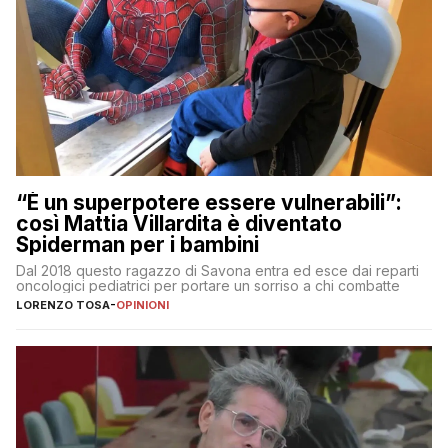
“È un superpotere essere vulnerabili”:
così Mattia Villardita è diventato
Spiderman per i bambini
Dal 2018 questo ragazzo di Savona entra ed esce dai reparti
oncologici pediatrici per portare un sorriso a chi combatte
LORENZO TOSA
-
OPINIONI