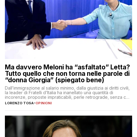
Ma davvero Meloni ha “asfaltato” Letta?
Tutto quello che non torna nelle parole di
“donna Giorgia” (spiegato bene)
Dall’immigrazione al salario minimo, dalla giustizia ai diritti civili,
la leader di Fratelli d’Italia ha inanellato una quantità di
incorenze, proposte impraticabili, perle retrograde, senza che
nessuno – a destra come a sinistra – glielo abbia fatto notare
LORENZO TOSA
-
OPINIONI