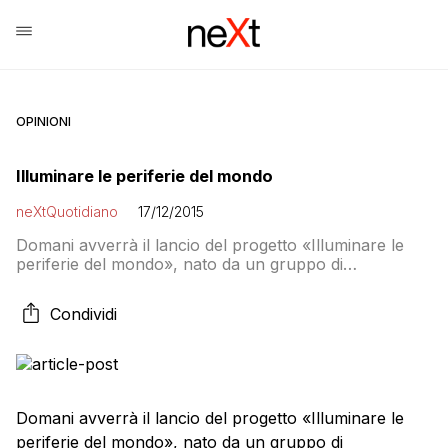
OPINIONI
Illuminare le periferie del mondo
neXtQuotidiano
17/12/2015
Domani avverrà il lancio del progetto «Illuminare le
periferie del mondo», nato da un gruppo di
associazioni e movimenti impegnati a portare alla luce
fatti, vicende, storie che troppo spesso vengono
Condividi
ignorate dall’informazione mainstream: Da questa
riflessione, condivisa con numerose associazioni,
movimenti e coordinamenti è partita l’idea di dare vita
ad una “rete delle reti” […]
Domani avverrà il lancio del progetto «Illuminare le
periferie del mondo», nato da un gruppo di