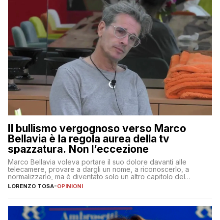
Il bullismo vergognoso verso Marco
Bellavia è la regola aurea della tv
spazzatura. Non l’eccezione
Marco Bellavia voleva portare il suo dolore davanti alle
telecamere, provare a dargli un nome, a riconoscerlo, a
normalizzarlo, ma è diventato solo un altro capitolo del
copione
LORENZO TOSA
-
OPINIONI