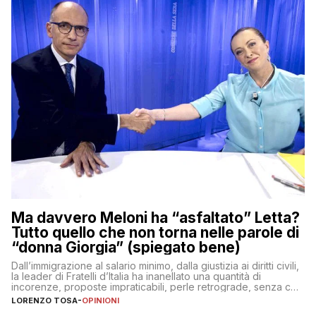
Ma davvero Meloni ha “asfaltato” Letta?
Tutto quello che non torna nelle parole di
“donna Giorgia” (spiegato bene)
Dall’immigrazione al salario minimo, dalla giustizia ai diritti civili,
la leader di Fratelli d’Italia ha inanellato una quantità di
incorenze, proposte impraticabili, perle retrograde, senza che
nessuno – a destra come a sinistra – glielo abbia fatto notare
LORENZO TOSA
-
OPINIONI