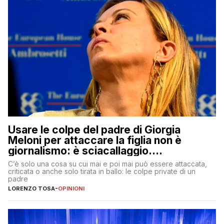
Usare le colpe del padre di Giorgia
Meloni per attaccare la figlia non è
giornalismo: è sciacallaggio.
Dimostriamo di essere diversi
C’è solo una cosa su cui mai e poi mai può essere attaccata,
criticata o anche solo tirata in ballo: le colpe private di un
padre
LORENZO TOSA
-
OPINIONI