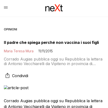
OPINIONI
Il padre che spiega perché non vaccina i suoi figli
Maria Teresa Mura
11/11/2015
Corrado Augias pubblica oggi su Repubblica la lettera
di Antonio Vecchiarelli da Vipiteno in provincia di
Bolzano che spiega perché ha deciso di non vaccinare
i suoi figli: Ho fatto la scelta di non vaccinare i miei figli.
Condividi
In questi mesi, avendo purtroppo appreso dai mezzi di
comunicazione e anche da dichiarazioni ufficiali di
proposte […]
Corrado Augias pubblica oggi su Repubblica la lettera
di Antonio Vecchiarelli da Vipiteno in provincia di