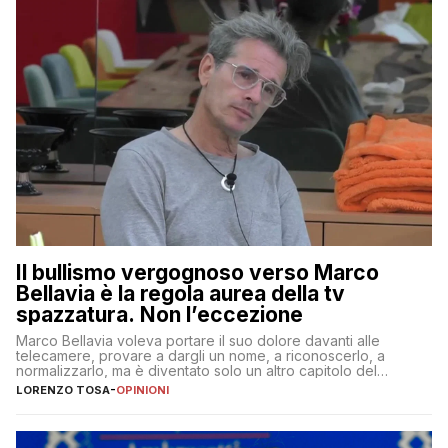
Il bullismo vergognoso verso Marco
Bellavia è la regola aurea della tv
spazzatura. Non l’eccezione
Marco Bellavia voleva portare il suo dolore davanti alle
telecamere, provare a dargli un nome, a riconoscerlo, a
normalizzarlo, ma è diventato solo un altro capitolo del
copione
LORENZO TOSA
-
OPINIONI