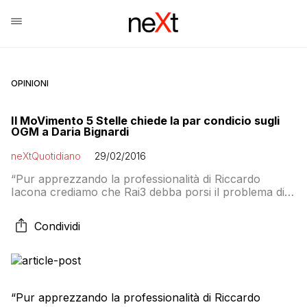
OPINIONI
Il MoVimento 5 Stelle chiede la par condicio sugli
OGM a Daria Bignardi
neXtQuotidiano
29/02/2016
“Pur apprezzando la professionalità di Riccardo
Iacona crediamo che Rai3 debba porsi il problema di
riequilibrare la puntata di ieri di Presa Diretta in cui non
c’è stato nessun contradditorio rispetto alle tesi pro-
Condividi
Ogm”. Così i parlamentari del M5S in commissione di
Vigilanza Rai. “Ogni giornalista deve avere massima
autonomia e indipendenza, ma i direttori […]
“Pur apprezzando la professionalità di Riccardo