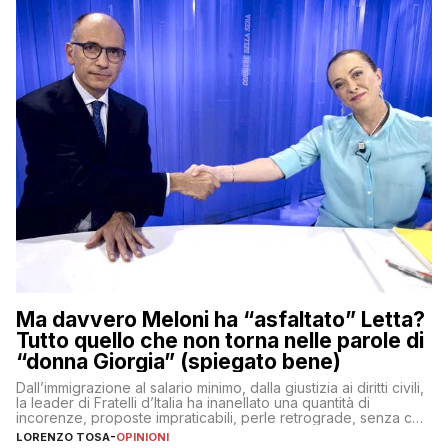
Ma davvero Meloni ha “asfaltato” Letta?
Tutto quello che non torna nelle parole di
“donna Giorgia” (spiegato bene)
Dall’immigrazione al salario minimo, dalla giustizia ai diritti civili,
la leader di Fratelli d’Italia ha inanellato una quantità di
incorenze, proposte impraticabili, perle retrograde, senza che
nessuno – a destra come a sinistra – glielo abbia fatto notare
LORENZO TOSA
-
OPINIONI