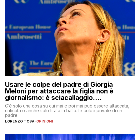
Usare le colpe del padre di Giorgia
Meloni per attaccare la figlia non è
giornalismo: è sciacallaggio.
Dimostriamo di essere diversi
C’è solo una cosa su cui mai e poi mai può essere attaccata,
criticata o anche solo tirata in ballo: le colpe private di un
padre
LORENZO TOSA
-
OPINIONI