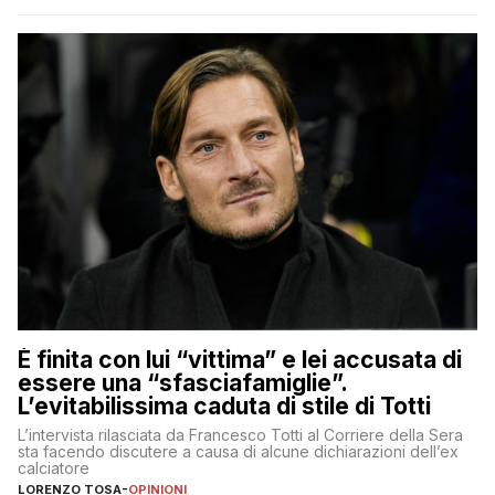
È finita con lui “vittima” e lei accusata di
essere una “sfasciafamiglie”.
L’evitabilissima caduta di stile di Totti
L’intervista rilasciata da Francesco Totti al Corriere della Sera
sta facendo discutere a causa di alcune dichiarazioni dell’ex
calciatore
LORENZO TOSA
-
OPINIONI