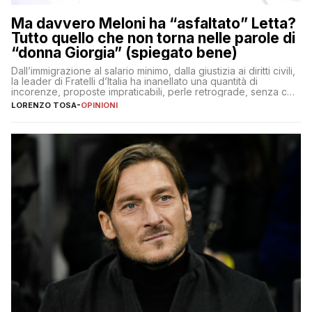
Ma davvero Meloni ha “asfaltato” Letta?
Tutto quello che non torna nelle parole di
“donna Giorgia” (spiegato bene)
Dall’immigrazione al salario minimo, dalla giustizia ai diritti civili,
la leader di Fratelli d’Italia ha inanellato una quantità di
incorenze, proposte impraticabili, perle retrograde, senza che
nessuno – a destra come a sinistra – glielo abbia fatto notare
LORENZO TOSA
-
OPINIONI