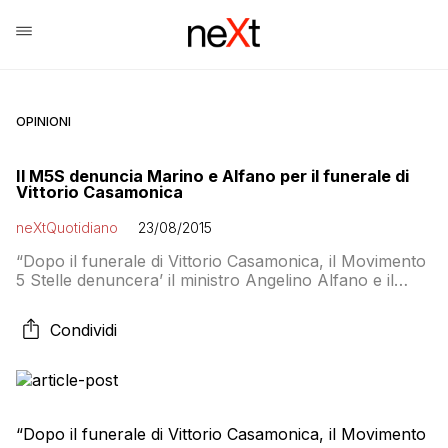
OPINIONI
Il M5S denuncia Marino e Alfano per il funerale di
Vittorio Casamonica
neXtQuotidiano
23/08/2015
“Dopo il funerale di Vittorio Casamonica, il Movimento
5 Stelle denuncera’ il ministro Angelino Alfano e il
sindaco di Roma Ignazio Marino per chiedere loro il
risarcimento per i danni di immagine, decoro e
Condividi
reputazione subiti a livello nazionale e internazionale”.
E’ quanto scrive il blog di Beppe Grillo. “Con il funerale
show di Vittorio […]
“Dopo il funerale di Vittorio Casamonica, il Movimento