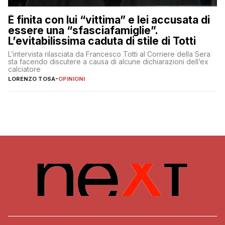
È finita con lui “vittima” e lei accusata di
essere una “sfasciafamiglie”.
L’evitabilissima caduta di stile di Totti
L’intervista rilasciata da Francesco Totti al Corriere della Sera
sta facendo discutere a causa di alcune dichiarazioni dell’ex
calciatore
LORENZO TOSA
-
OPINIONI