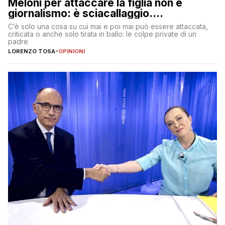
Meloni per attaccare la figlia non è
giornalismo: è sciacallaggio.
Dimostriamo di essere diversi
C’è solo una cosa su cui mai e poi mai può essere attaccata,
criticata o anche solo tirata in ballo: le colpe private di un
padre
LORENZO TOSA
-
OPINIONI