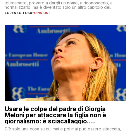
telecamere, provare a dargli un nome, a riconoscerlo, a
normalizzarlo, ma è diventato solo un altro capitolo del
copione
LORENZO TOSA
-
OPINIONI
Usare le colpe del padre di Giorgia
Meloni per attaccare la figlia non è
giornalismo: è sciacallaggio.
Dimostriamo di essere diversi
C’è solo una cosa su cui mai e poi mai può essere attaccata,