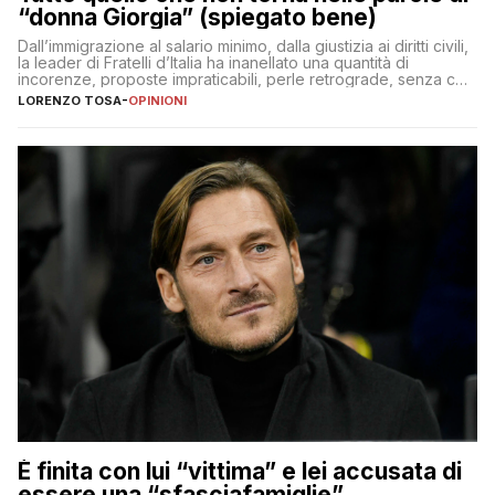
“donna Giorgia” (spiegato bene)
Dall’immigrazione al salario minimo, dalla giustizia ai diritti civili,
la leader di Fratelli d’Italia ha inanellato una quantità di
incorenze, proposte impraticabili, perle retrograde, senza che
nessuno – a destra come a sinistra – glielo abbia fatto notare
LORENZO TOSA
-
OPINIONI
È finita con lui “vittima” e lei accusata di
essere una “sfasciafamiglie”.