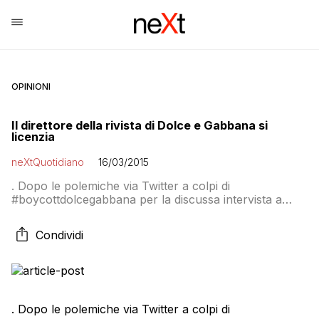
OPINIONI
Il direttore della rivista di Dolce e Gabbana si
licenzia
neXtQuotidiano
16/03/2015
. Dopo le polemiche via Twitter a colpi di
#boycottdolcegabbana per la discussa intervista a
Dolce&Gabbana su Panorama – nella quale gli stilisti si
sono schierati contro le adozioni gay e la possibilità
Condividi
per gli omosessuali di concepire “figli della chimica che
non hanno mamma e papà” -, arrivano anche le
dimissioni del direttore responsabile […]
. Dopo le polemiche via Twitter a colpi di