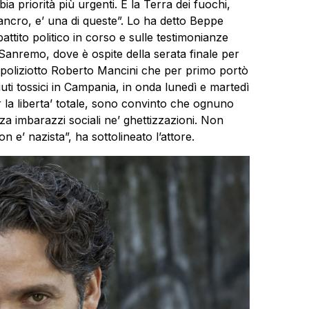
bbia priorità più urgenti. E la Terra dei fuochi,
ncro, e’ una di queste”. Lo ha detto Beppe
tito politico in corso e sulle testimonianze
 Sanremo, dove è ospite della serata finale per
l poliziotto Roberto Mancini che per primo portò
iuti tossici in Campania, in onda lunedì e martedì
 la liberta’ totale, sono convinto che ognuno
za imbarazzi sociali ne’ ghettizzazioni. Non
n e’ nazista”, ha sottolineato l’attore.