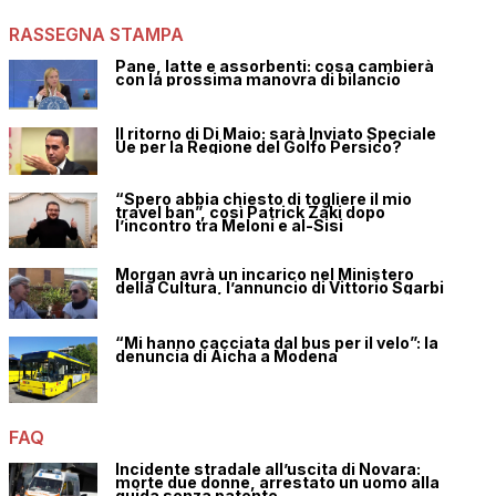
RASSEGNA STAMPA
Pane, latte e assorbenti: cosa cambierà
con la prossima manovra di bilancio
Il ritorno di Di Maio: sarà Inviato Speciale
Ue per la Regione del Golfo Persico?
“Spero abbia chiesto di togliere il mio
travel ban”, così Patrick Zaki dopo
l’incontro tra Meloni e al-Sisi
Morgan avrà un incarico nel Ministero
della Cultura, l’annuncio di Vittorio Sgarbi
“Mi hanno cacciata dal bus per il velo”: la
denuncia di Aicha a Modena
FAQ
Incidente stradale all’uscita di Novara:
morte due donne, arrestato un uomo alla
guida senza patente