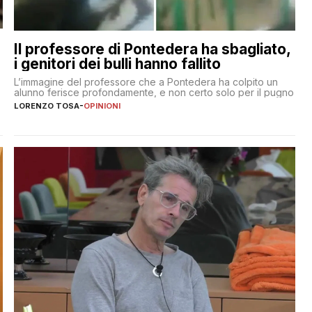
Il professore di Pontedera ha sbagliato,
i genitori dei bulli hanno fallito
L’immagine del professore che a Pontedera ha colpito un
alunno ferisce profondamente, e non certo solo per il pugno
LORENZO TOSA
-
OPINIONI