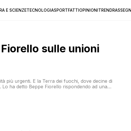
RA E SCIENZE
TECNOLOGIA
SPORT
FATTI
OPINIONI
TREND
RASSEGN
Fiorello sulle unioni
orità più urgenti. E la Terra dei fuochi, dove decine di
. Lo ha detto Beppe Fiorello rispondendo ad una
onianze arrivate con i nastri arcobaleno sul palco di