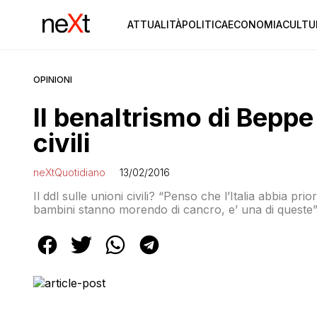
ATTUALITÀ
POLITICA
ECONOMIA
CULTU
OPINIONI
Il benaltrismo di Beppe 
civili
neXtQuotidiano
13/02/2016
Il ddl sulle unioni civili? “Penso che l’Italia abbia pri
bambini stanno morendo di cancro, e’ una di queste”
domanda sul dibattito politico in corso e sulle testim
Sanremo, […]