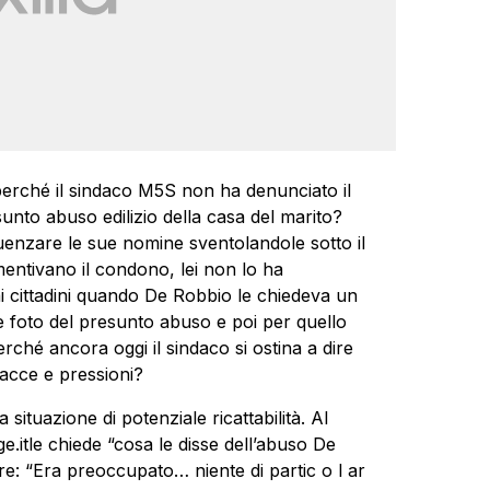
perché il sindaco M5S non ha denunciato il
sunto abuso edilizio della casa del marito?
enzare le sue nomine sventolandole sotto il
mentivano il condono, lei non lo ha
i cittadini quando De Robbio le chiedeva un
 foto del presunto abuso e poi per quello
rché ancora oggi il sindaco si ostina a dire
nacce e pressioni?
 situazione di potenziale ricattabilità. Al
.itle chiede “cosa le disse dell’abuso De
ere: “Era preoccupato… niente di partic o l ar