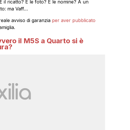
E il ricatto? E le foto? E le nomine? A un
tto: ma Vaff…
reale avviso di garanzia
per aver pubblicato
amiglia.
vero il M5S a Quarto si è
ura?