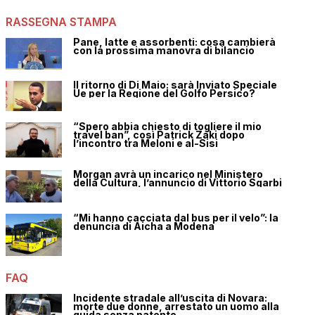
RASSEGNA STAMPA
Pane, latte e assorbenti: cosa cambierà
con la prossima manovra di bilancio
Il ritorno di Di Maio: sarà Inviato Speciale
Ue per la Regione del Golfo Persico?
“Spero abbia chiesto di togliere il mio
travel ban”, così Patrick Zaki dopo
l’incontro tra Meloni e al-Sisi
Morgan avrà un incarico nel Ministero
della Cultura, l’annuncio di Vittorio Sgarbi
“Mi hanno cacciata dal bus per il velo”: la
denuncia di Aicha a Modena
FAQ
Incidente stradale all’uscita di Novara:
morte due donne, arrestato un uomo alla
guida senza patente