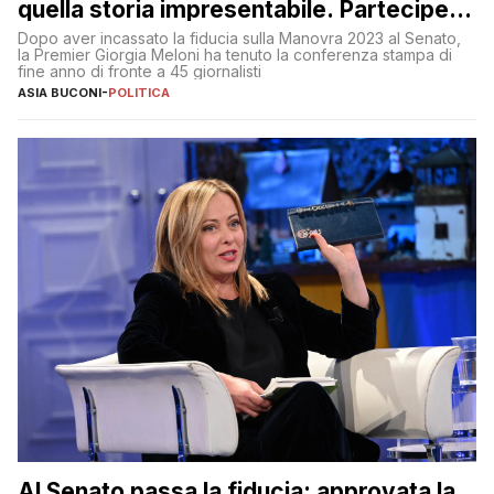
quella storia impresentabile. Parteciperò
al 25 aprile”
Dopo aver incassato la fiducia sulla Manovra 2023 al Senato,
la Premier Giorgia Meloni ha tenuto la conferenza stampa di
fine anno di fronte a 45 giornalisti
ASIA BUCONI
-
POLITICA
Al Senato passa la fiducia: approvata la