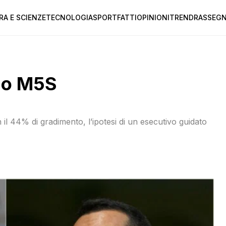
RA E SCIENZE
TECNOLOGIA
SPORT
FATTI
OPINIONI
TREND
RASSEGN
rno M5S
on il 44% di gradimento, l’ipotesi di un esecutivo guidato