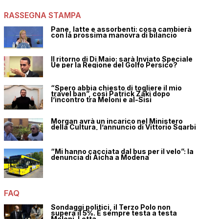
RASSEGNA STAMPA
Pane, latte e assorbenti: cosa cambierà
con la prossima manovra di bilancio
Il ritorno di Di Maio: sarà Inviato Speciale
Ue per la Regione del Golfo Persico?
“Spero abbia chiesto di togliere il mio
travel ban”, così Patrick Zaki dopo
l’incontro tra Meloni e al-Sisi
Morgan avrà un incarico nel Ministero
della Cultura, l’annuncio di Vittorio Sgarbi
“Mi hanno cacciata dal bus per il velo”: la
denuncia di Aicha a Modena
FAQ
Sondaggi politici, il Terzo Polo non
supera il 5%. È sempre testa a testa
Meloni-Letta