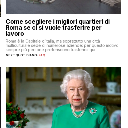
Come scegliere i migliori quartieri di
Roma se ci si vuole trasferire per
lavoro
Roma è la Capitale d’Italia, ma soprattutto una città
multiculturale sede di numerose aziende: per questo motivo
sempre più persone preferiscono trasferirsi qui
NEXTQUOTIDIANO
-
FAQ