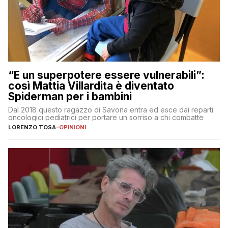
“È un superpotere essere vulnerabili”:
così Mattia Villardita è diventato
Spiderman per i bambini
Dal 2018 questo ragazzo di Savona entra ed esce dai reparti
oncologici pediatrici per portare un sorriso a chi combatte
LORENZO TOSA
-
OPINIONI