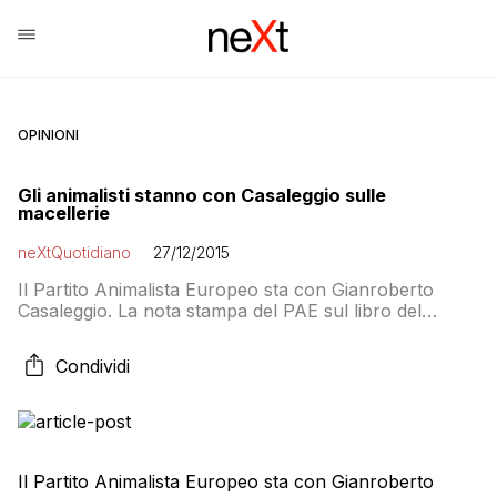
OPINIONI
Gli animalisti stanno con Casaleggio sulle
macellerie
neXtQuotidiano
27/12/2015
Il Partito Animalista Europeo sta con Gianroberto
Casaleggio. La nota stampa del PAE sul libro del
cofondatore del MoVimento 5 Stelle: Sta impazzando
sul web la dichiarazione del fondatore del M5S,
Condividi
Casaleggio, che ha allarmato di non poco le
associazioni venatorie e tutta la filiera alimentare
dedicata alla produzione e commercializzazione della
carne: “Ci auguriamo […]
Il Partito Animalista Europeo sta con Gianroberto