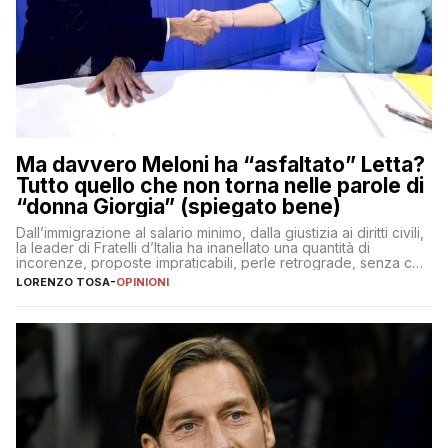
Ma davvero Meloni ha “asfaltato” Letta?
Tutto quello che non torna nelle parole di
“donna Giorgia” (spiegato bene)
Dall’immigrazione al salario minimo, dalla giustizia ai diritti civili,
la leader di Fratelli d’Italia ha inanellato una quantità di
incorenze, proposte impraticabili, perle retrograde, senza che
nessuno – a destra come a sinistra – glielo abbia fatto notare
LORENZO TOSA
-
OPINIONI