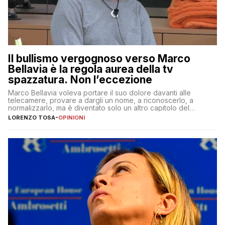
Il bullismo vergognoso verso Marco
Bellavia è la regola aurea della tv
spazzatura. Non l’eccezione
Marco Bellavia voleva portare il suo dolore davanti alle
telecamere, provare a dargli un nome, a riconoscerlo, a
normalizzarlo, ma è diventato solo un altro capitolo del
copione
LORENZO TOSA
-
OPINIONI