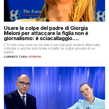
Usare le colpe del padre di Giorgia
Meloni per attaccare la figlia non è
giornalismo: è sciacallaggio.
Dimostriamo di essere diversi
C’è solo una cosa su cui mai e poi mai può essere attaccata,
criticata o anche solo tirata in ballo: le colpe private di un
padre
LORENZO TOSA
-
OPINIONI