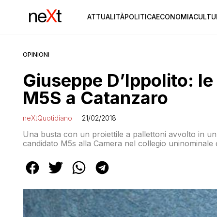
ATTUALITÀ
POLITICA
ECONOMIA
CULTU
OPINIONI
Giuseppe D’Ippolito: l
M5S a Catanzaro
neXtQuotidiano
21/02/2018
Una busta con un proiettile a pallettoni avvolto in un
candidato M5s alla Camera nel collegio uninominale d
a funisci” (“ora vedi di smetterla”, ndr) è stata inte
Terme. Lo rende noto lo stesso […]