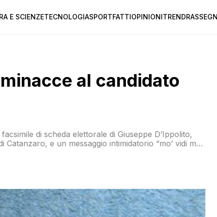
RA E SCIENZE
TECNOLOGIA
SPORT
FATTI
OPINIONI
TREND
RASSEGN
e minacce al candidato
 facsimile di scheda elettorale di Giuseppe D’Ippolito,
i Catanzaro, e un messaggio intimidatorio “mo’ vidi mo
rcettata al centro meccanografico postale di Lamezia