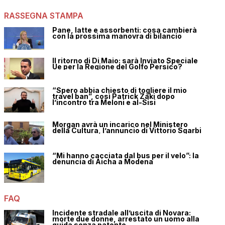
RASSEGNA STAMPA
Pane, latte e assorbenti: cosa cambierà
con la prossima manovra di bilancio
Il ritorno di Di Maio: sarà Inviato Speciale
Ue per la Regione del Golfo Persico?
“Spero abbia chiesto di togliere il mio
travel ban”, così Patrick Zaki dopo
l’incontro tra Meloni e al-Sisi
Morgan avrà un incarico nel Ministero
della Cultura, l’annuncio di Vittorio Sgarbi
“Mi hanno cacciata dal bus per il velo”: la
denuncia di Aicha a Modena
FAQ
Incidente stradale all’uscita di Novara:
morte due donne, arrestato un uomo alla
guida senza patente