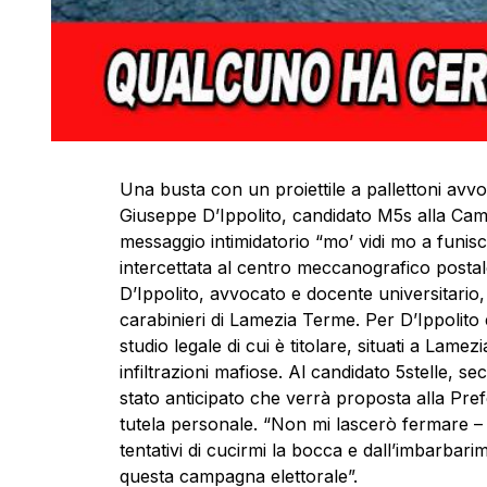
Una busta con un proiettile a pallettoni avvol
Giuseppe D’Ippolito, candidato M5s alla Cam
messaggio intimidatorio “mo’ vidi mo a funisci
intercettata al centro meccanografico posta
D’Ippolito, avvocato e docente universitario,
carabinieri di Lamezia Terme. Per D’Ippolito è
studio legale di cui è titolare, situati a La
infiltrazioni mafiose. Al candidato 5stelle, se
stato anticipato che verrà proposta alla Pref
tutela personale. “Non mi lascerò fermare – c
tentativi di cucirmi la bocca e dall’imbarbari
questa campagna elettorale”.