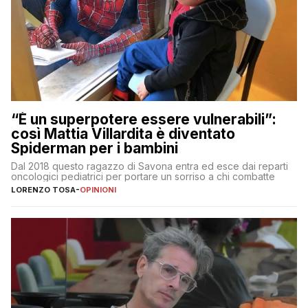
“È un superpotere essere vulnerabili”:
così Mattia Villardita è diventato
Spiderman per i bambini
Dal 2018 questo ragazzo di Savona entra ed esce dai reparti
oncologici pediatrici per portare un sorriso a chi combatte
LORENZO TOSA
-
OPINIONI