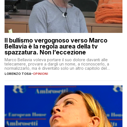
Il bullismo vergognoso verso Marco
Bellavia è la regola aurea della tv
spazzatura. Non l’eccezione
Marco Bellavia voleva portare il suo dolore davanti alle
telecamere, provare a dargli un nome, a riconoscerlo, a
normalizzarlo, ma è diventato solo un altro capitolo del
copione
LORENZO TOSA
-
OPINIONI