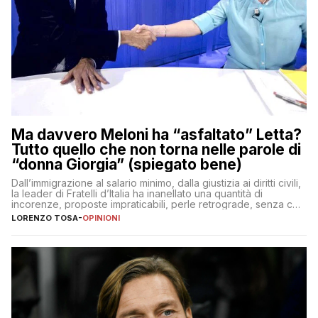
Ma davvero Meloni ha “asfaltato” Letta?
Tutto quello che non torna nelle parole di
“donna Giorgia” (spiegato bene)
Dall’immigrazione al salario minimo, dalla giustizia ai diritti civili,
la leader di Fratelli d’Italia ha inanellato una quantità di
incorenze, proposte impraticabili, perle retrograde, senza che
nessuno – a destra come a sinistra – glielo abbia fatto notare
LORENZO TOSA
-
OPINIONI