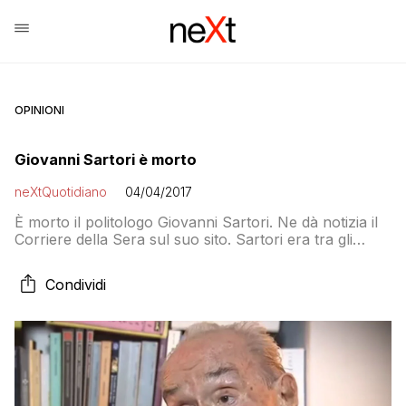
OPINIONI
Giovanni Sartori è morto
neXtQuotidiano
04/04/2017
È morto il politologo Giovanni Sartori. Ne dà notizia il
Corriere della Sera sul suo sito. Sartori era tra gli
editorialisti del quotidiano di via Solferino. Sartori, nato
a Firenze 92 anni fa, aveva insegnato nelle più
Condividi
prestigiose università americane e i suoi libri erano
tradotti in tutto il mondo: “a lui si deve tra […]