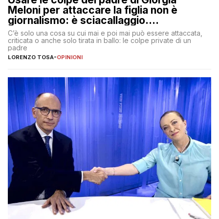
Meloni per attaccare la figlia non è
giornalismo: è sciacallaggio.
Dimostriamo di essere diversi
C’è solo una cosa su cui mai e poi mai può essere attaccata,
criticata o anche solo tirata in ballo: le colpe private di un
padre
LORENZO TOSA
-
OPINIONI