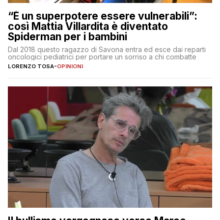
“È un superpotere essere vulnerabili”:
così Mattia Villardita è diventato
Spiderman per i bambini
Dal 2018 questo ragazzo di Savona entra ed esce dai reparti
oncologici pediatrici per portare un sorriso a chi combatte
LORENZO TOSA
-
OPINIONI