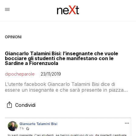
OPINIONI
Giancarlo Talamini Bisi: l’insegnante che vuole
bocciare gli studenti che manifestano con le
Sardine a Fiorenzuola
dipocheparole
23/11/2019
L’utente facebook Giancarlo Talamini Bisi dice di
essere un insegnante e che sarà presente in piazza
con le Sardine a Fiorenzuola domenica 24
novembre per vedere se a manifestare ci saranno
Condividi
suoi studenti: “Se becco qualcuno di voi, da martedì
cambiate aria, nelle mie materie renderò la vostra vita
un inferno, vedrete il 6 col binocolo […]