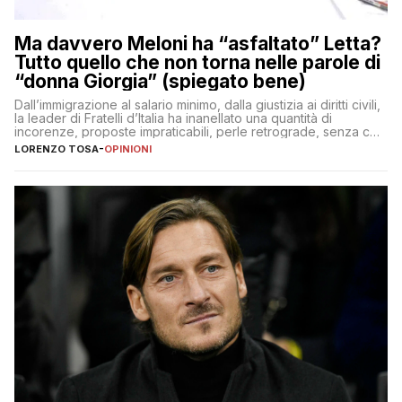
Ma davvero Meloni ha “asfaltato” Letta?
Tutto quello che non torna nelle parole di
“donna Giorgia” (spiegato bene)
Dall’immigrazione al salario minimo, dalla giustizia ai diritti civili,
la leader di Fratelli d’Italia ha inanellato una quantità di
incorenze, proposte impraticabili, perle retrograde, senza che
nessuno – a destra come a sinistra – glielo abbia fatto notare
LORENZO TOSA
-
OPINIONI