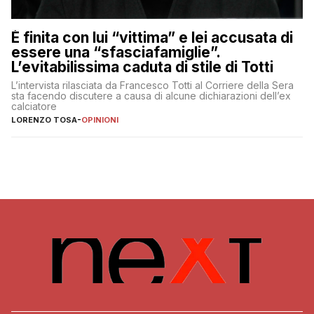
È finita con lui “vittima” e lei accusata di
essere una “sfasciafamiglie”.
L’evitabilissima caduta di stile di Totti
L’intervista rilasciata da Francesco Totti al Corriere della Sera
sta facendo discutere a causa di alcune dichiarazioni dell’ex
calciatore
LORENZO TOSA
-
OPINIONI