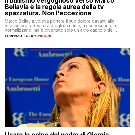
Il bullismo vergognoso verso Marco
Bellavia è la regola aurea della tv
spazzatura. Non l’eccezione
Marco Bellavia voleva portare il suo dolore davanti alle
telecamere, provare a dargli un nome, a riconoscerlo, a
normalizzarlo, ma è diventato solo un altro capitolo del
copione
LORENZO TOSA
-
OPINIONI
Usare le colpe del padre di Giorgia