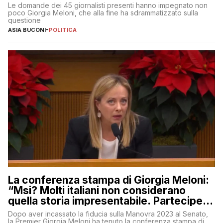
Le domande dei 45 giornalisti presenti hanno impegnato non
poco Giorgia Meloni, che alla fine ha sdrammatizzato sulla
questione
ASIA BUCONI
-
POLITICA
La conferenza stampa di Giorgia Meloni:
“Msi? Molti italiani non considerano
quella storia impresentabile. Parteciperò
al 25 aprile”
Dopo aver incassato la fiducia sulla Manovra 2023 al Senato,
la Premier Giorgia Meloni ha tenuto la conferenza stampa di