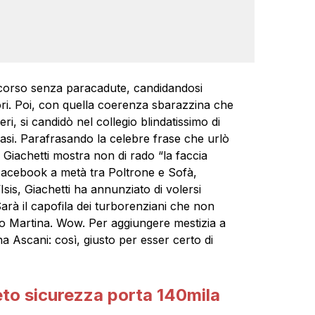
e corso senza paracadute, candidandosi
ri. Poi, con quella coerenza sbarazzina che
iberi, si candidò nel collegio blindatissimo di
si. Parafrasando la celebre frase che urlò
e Giachetti mostra non di rado “la faccia
 Facebook a metà tra Poltrone e Sofà,
sis, Giachetti ha annunziato di volersi
arà il capofila dei turborenziani che non
ro Martina. Wow. Per aggiungere mestizia a
a Ascani: così, giusto per esser certo di
eto sicurezza porta 140mila