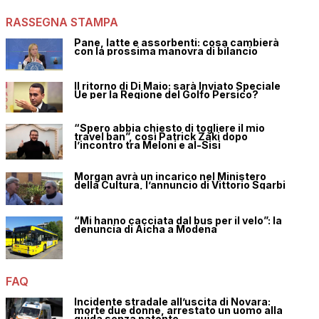
RASSEGNA STAMPA
Pane, latte e assorbenti: cosa cambierà
con la prossima manovra di bilancio
Il ritorno di Di Maio: sarà Inviato Speciale
Ue per la Regione del Golfo Persico?
“Spero abbia chiesto di togliere il mio
travel ban”, così Patrick Zaki dopo
l’incontro tra Meloni e al-Sisi
Morgan avrà un incarico nel Ministero
della Cultura, l’annuncio di Vittorio Sgarbi
“Mi hanno cacciata dal bus per il velo”: la
denuncia di Aicha a Modena
FAQ
Incidente stradale all’uscita di Novara:
morte due donne, arrestato un uomo alla
guida senza patente