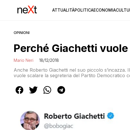
ATTUALITÀ
POLITICA
ECONOMIA
CULTU
OPINIONI
Perché Giachetti vuole
Mario Neri
18/12/2018
Anche Roberto Giachetti nel suo piccolo s’incazza. 
vuole scalare la segreteria del Partito Democratico 
querela ad Andrea Scanzi che oggi gli ha dedicato un 
dell’articolo viene definito “ex radicale”. Ma non è […