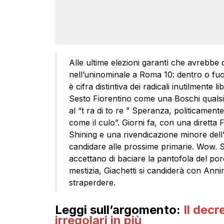
Alle ultime elezioni garantì che avrebb
nell’uninominale a Roma 10: dentro o fuo
è cifra distintiva dei radicali inutilmente l
Sesto Fiorentino come una Boschi qualsia
al “t ra di to re ” Speranza, politicament
come il culo”. Giorni fa, con una diretta
Shining e una rivendicazione minore dell’I
candidare alle prossime primarie. Wow. S
accettano di baciare la pantofola del po
mestizia, Giachetti si candiderà con Annin
straperdere.
Leggi sull’argomento:
Il decr
irregolari in più