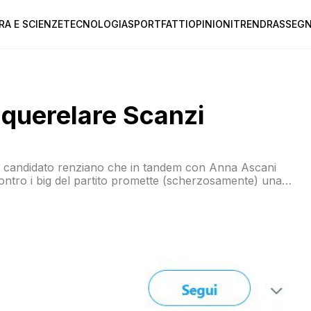
RA E SCIENZE
TECNOLOGIA
SPORT
FATTI
OPINIONI
TREND
RASSEGN
 querelare Scanzi
Il candidato renziano che in tandem con Anna Ascani
contro i big del partito promette (scherzosamente) una
ritratto sul Fatto Quotidiano perché nel titolo
]