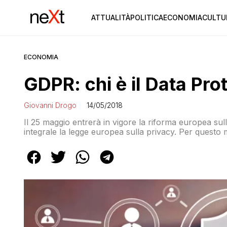
ATTUALITÀ
POLITICA
ECONOMIA
CULTU
ECONOMIA
GDPR: chi è il Data Pro
Giovanni Drogo
14/05/2018
Il 25 maggio entrerà in vigore la riforma europea sull
integrale la legge europea sulla privacy. Per questo m
predisposto un adeguamento della normativa italiana l
officer (DPO). […]