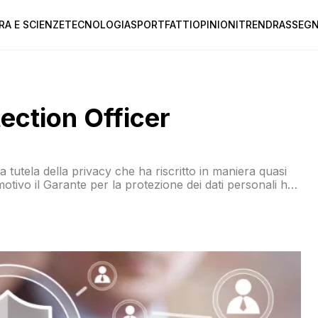
RA E SCIENZE
TECNOLOGIA
SPORT
FATTI
OPINIONI
TREND
RASSEGN
tection Officer
a tutela della privacy che ha riscritto in maniera quasi
otivo il Garante per la protezione dei dati personali ha
a cui principale novità è la figura del Data protection