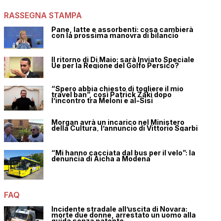
RASSEGNA STAMPA
Pane, latte e assorbenti: cosa cambierà
con la prossima manovra di bilancio
Il ritorno di Di Maio: sarà Inviato Speciale
Ue per la Regione del Golfo Persico?
“Spero abbia chiesto di togliere il mio
travel ban”, così Patrick Zaki dopo
l’incontro tra Meloni e al-Sisi
Morgan avrà un incarico nel Ministero
della Cultura, l’annuncio di Vittorio Sgarbi
“Mi hanno cacciata dal bus per il velo”: la
denuncia di Aicha a Modena
FAQ
Incidente stradale all’uscita di Novara:
morte due donne, arrestato un uomo alla
guida senza patente