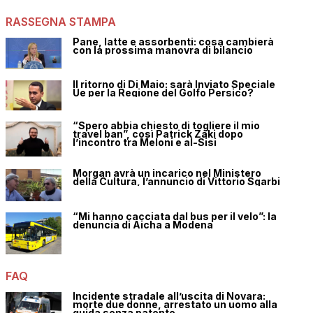
RASSEGNA STAMPA
Pane, latte e assorbenti: cosa cambierà
con la prossima manovra di bilancio
Il ritorno di Di Maio: sarà Inviato Speciale
Ue per la Regione del Golfo Persico?
“Spero abbia chiesto di togliere il mio
travel ban”, così Patrick Zaki dopo
l’incontro tra Meloni e al-Sisi
Morgan avrà un incarico nel Ministero
della Cultura, l’annuncio di Vittorio Sgarbi
“Mi hanno cacciata dal bus per il velo”: la
denuncia di Aicha a Modena
FAQ
Incidente stradale all’uscita di Novara:
morte due donne, arrestato un uomo alla
guida senza patente