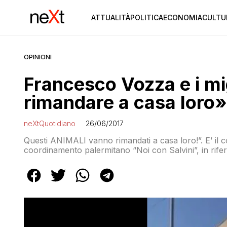
ATTUALITÀ
POLITICA
ECONOMIA
CULTU
OPINIONI
Francesco Vozza e i mi
rimandare a casa loro»
neXtQuotidiano
26/06/2017
Questi ANIMALI vanno rimandati a casa loro!”. E’ i
coordinamento palermitano “Noi con Salvini”, in rifer
ospiti di una Comunità alloggio a Casteldaccia. I ragaz
suppellettili perché non sarebbero stati autorizzati [