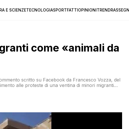
RA E SCIENZE
TECNOLOGIA
SPORT
FATTI
OPINIONI
TREND
RASSEGN
granti come «animali da
l commento scritto su Facebook da Francesco Vozza, del
imento alle proteste di una ventina di minori migranti
zi ieri avevano lanciato in strada masserizie e altre
…]