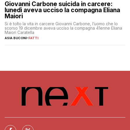
Giovanni Carbone suicida in carcere:
lunedì aveva ucciso la compagna Eliana
Maiori
Si è tolto la vita in carcere Giovanni Carbone, l’uomo che lo
scorso 19 dicembre aveva ucciso la compagna 41enne Eliana
Maiori Caratella
ASIA BUCONI
-
FATTI