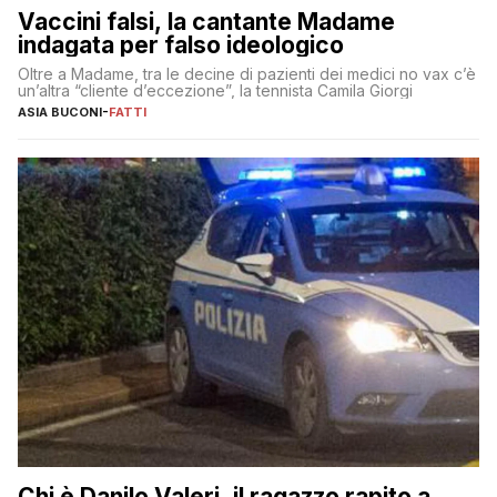
Vaccini falsi, la cantante Madame
indagata per falso ideologico
Oltre a Madame, tra le decine di pazienti dei medici no vax c’è
un’altra “cliente d’eccezione”, la tennista Camila Giorgi
ASIA BUCONI
-
FATTI
Chi è Danilo Valeri, il ragazzo rapito a