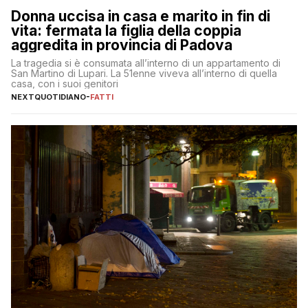
Donna uccisa in casa e marito in fin di
vita: fermata la figlia della coppia
aggredita in provincia di Padova
La tragedia si è consumata all’interno di un appartamento di
San Martino di Lupari. La 51enne viveva all’interno di quella
casa, con i suoi genitori
NEXTQUOTIDIANO
-
FATTI