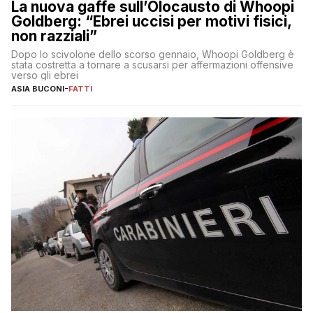
La nuova gaffe sull’Olocausto di Whoopi
Goldberg: “Ebrei uccisi per motivi fisici,
non razziali”
Dopo lo scivolone dello scorso gennaio, Whoopi Goldberg è
stata costretta a tornare a scusarsi per affermazioni offensive
verso gli ebrei
ASIA BUCONI
-
FATTI