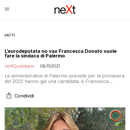
FATTI
L’eurodeputata no vax Francesca Donato vuole
fare la sindaca di Palermo
neXtQuotidiano
08/11/2021
Le amministrative di Palermo previste per la primavera
del 2022 hanno già una candidata: è Francesca
Donato, europarlamentare ex Lega famosa per le sue
teorie no vax, che ha annunciato la sua corsa da
Condividi
indipendente