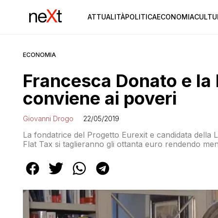
ATTUALITÀ
POLITICA
ECONOMIA
CULTU
ECONOMIA
Francesca Donato e la b
conviene ai poveri
Giovanni Drogo
22/05/2019
La fondatrice del Progetto Eurexit e candidata della
Flat Tax si taglieranno gli ottanta euro rendendo men
confronti dei più ricchi?