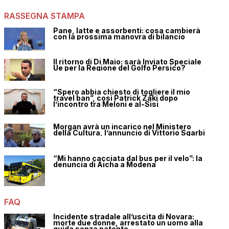
RASSEGNA STAMPA
Pane, latte e assorbenti: cosa cambierà
con la prossima manovra di bilancio
Il ritorno di Di Maio: sarà Inviato Speciale
Ue per la Regione del Golfo Persico?
“Spero abbia chiesto di togliere il mio
travel ban”, così Patrick Zaki dopo
l’incontro tra Meloni e al-Sisi
Morgan avrà un incarico nel Ministero
della Cultura, l’annuncio di Vittorio Sgarbi
“Mi hanno cacciata dal bus per il velo”: la
denuncia di Aicha a Modena
FAQ
Incidente stradale all’uscita di Novara:
morte due donne, arrestato un uomo alla
guida senza patente