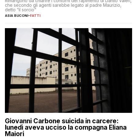
Rimangono da chiarire i contorni del rapimento di Danilo Valeri,
che secondo gli agenti sarebbe legato al padre Maurizio,
detto “il sorcio”
ASIA BUCONI
-
FATTI
Giovanni Carbone suicida in carcere:
lunedì aveva ucciso la compagna Eliana
Maiori