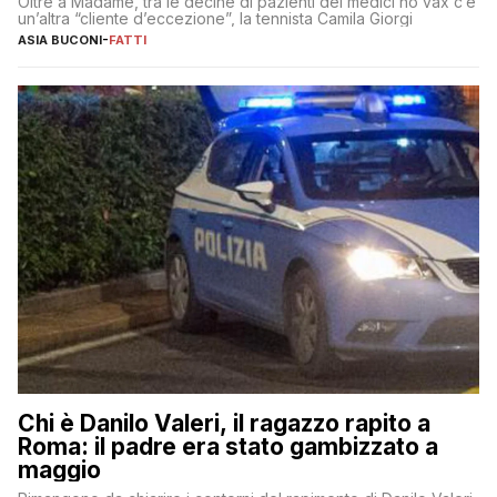
Oltre a Madame, tra le decine di pazienti dei medici no vax c’è
un’altra “cliente d’eccezione”, la tennista Camila Giorgi
ASIA BUCONI
-
FATTI
Chi è Danilo Valeri, il ragazzo rapito a
Roma: il padre era stato gambizzato a
maggio