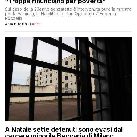
“Troppe rinunciano per povertà”
Sul caso della 23enne senzatetto è intervenuta pure la ministra
per la Famiglia, la Natalità e le Pari Opportunità Eugenia
Roccella
ASIA BUCONI
-
FATTI
A Natale sette detenuti sono evasi dal
carcere minorile Beccaria di Milano