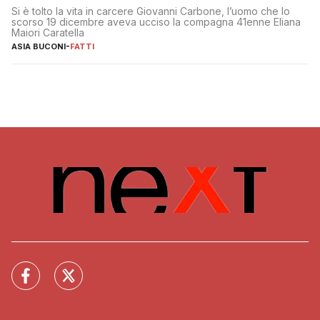
Si è tolto la vita in carcere Giovanni Carbone, l’uomo che lo
scorso 19 dicembre aveva ucciso la compagna 41enne Eliana
Maiori Caratella
ASIA BUCONI
-
FATTI