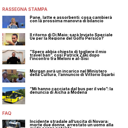
RASSEGNA STAMPA
Pane, latte e assorbenti: cosa cambierà
con la prossima manovra di bilancio
Il ritorno di Di Maio: sarà Inviato Speciale
Ue per la Regione del Golfo Persico?
“Spero abbia chiesto di togliere il mio
travel ban”, così Patrick Zaki dopo
l’incontro tra Meloni e al-Sisi
Morgan avrà un incarico nel Ministero
della Cultura, l’annuncio di Vittorio Sgarbi
“Mi hanno cacciata dal bus per il velo”: la
denuncia di Aicha a Modena
FAQ
Incidente stradale all’uscita di Novara:
morte due donne, arrestato un uomo alla