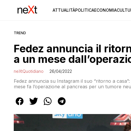
ATTUALITÀ
POLITICA
ECONOMIA
CULTU
TREND
Fedez annuncia il ritor
a un mese dall’operazi
neXtQuotidiano
26/04/2022
Fedez annuncia su Instagram il suo “ritorno a casa”:
mese fa l’operazione al pancreas per un tumore ne