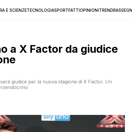
RA E SCIENZE
TECNOLOGIA
SPORT
FATTI
OPINIONI
TREND
RASSEGN
no a X Factor da giudice
one
 sarà giudice per la nuova stagione di X Factor. Un
uroendocrino